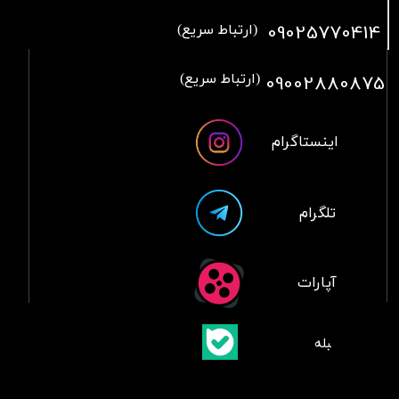
09025770414
(ارتباط سریع)
09002880875
(ارتباط سریع)
اینستاگرام
تلگرام
آپارات
​بلبله
​​​​​​​بله