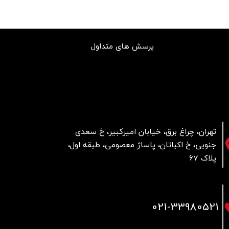
پرسش های متداول
تهران، چراغ برق، خیابان امیرکبیر، خ سعدی
جنوبی، خ اکباتان، پاساژ معصومی، طبقه اول،
پلاک 67
021
-33980521