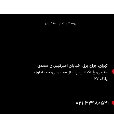
پرسش های متداول
تهران، چراغ برق، خیابان امیرکبیر، خ سعدی
جنوبی، خ اکباتان، پاساژ معصومی، طبقه اول،
پلاک 67
021
-33980521