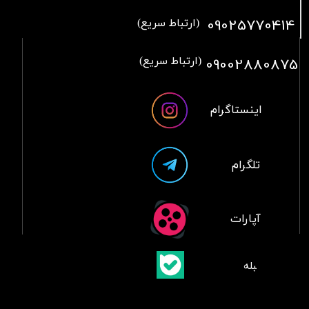
09025770414
(ارتباط سریع)
09002880875
(ارتباط سریع)
اینستاگرام
تلگرام
آپارات
​بلبله
​​​​​​​بله