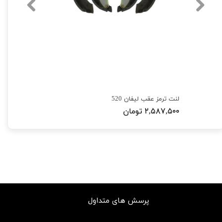
لنت ترمز عقب لیفان 520
۲,۵۸۷,۵۰۰ تومان
پرسش های متداول