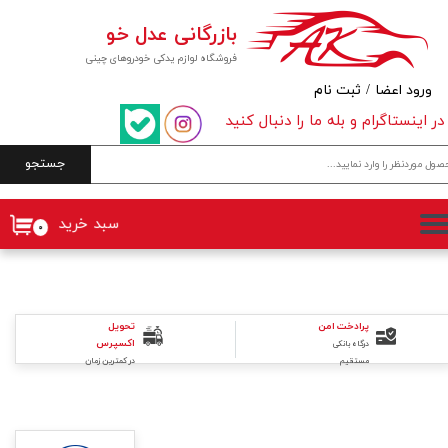
بازرگانی عدل خو
حساب کاربری من
فروشگاه لوازم یدکی خودروهای چینی
تغییر گذر واژه
ورود اعضا
/
ثبت نام
در اینستاگرام و بله ما را دنبال کنید
سفارشات
جستجو
خروج از حساب کاربری
سبد خرید
۰
تحویل
پرادخت امن
اکسپرس
درگاه بانکی
در کمترین زمان
مستقیم