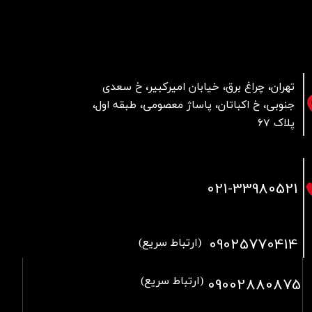
تهران، چراغ برق، خیابان امیرکبیر، خ سعدی
جنوبی، خ اکباتان، پاساژ معصومی، طبقه اول،
پلاک 67
021
-33980521
09025770414
(ارتباط سریع)
09002880875
(ارتباط سریع)