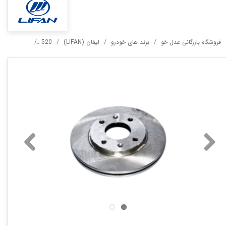
فروشگاه بازرگانی عدل خو
برند های خودرو
لیفان (LIFAN)
520
دیسک ترمز چر