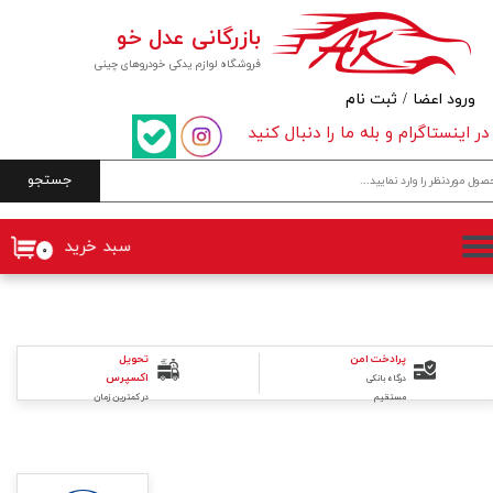
بازرگانی عدل خو
حساب کاربری من
فروشگاه لوازم یدکی خودروهای چینی
تغییر گذر واژه
ورود اعضا
/
ثبت نام
در اینستاگرام و بله ما را دنبال کنید
سفارشات
جستجو
خروج از حساب کاربری
سبد خرید
۰
تحویل
پرادخت امن
اکسپرس
درگاه بانکی
در کمترین زمان
مستقیم