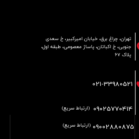
تهران، چراغ برق، خیابان امیرکبیر، خ سعدی
جنوبی، خ اکباتان، پاساژ معصومی، طبقه اول،
پلاک 67
021
-33980521
09025770414
(ارتباط سریع)
09002880875
(ارتباط سریع)