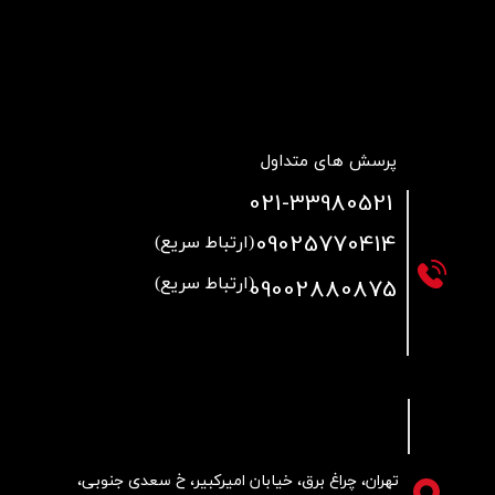
پرسش های متداول
021
-33980521
09025770414
(ارتباط سریع)
09002880875
(ارتباط سریع)
تهران، چراغ برق، خیابان امیرکبیر، خ سعدی جنوبی،