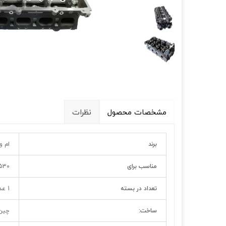
قالپاق، رینگ و لاستیک
اکسسوری, لوازم جانبی ,تزِیینات
مشخصات محصول
نظرات
برند
ام و
مناسب برای
0, 550, X33 MT
تعداد در بسته
1 عدد
ساخت:
چین