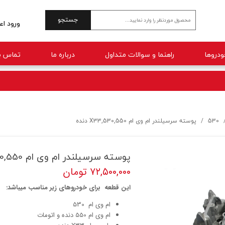
جستجو
ورود اع
حساب 
راهنما و سوالات متداول
درباره ما
تماس با
تغییر 
سفارش
خروج 
530
پوسته سرسیلندر ام وی ام 530,550,X33 دنده
پوسته سرسیلندر ام وی ام 530,550,X33 دنده
۷۲,۵۰۰,۰۰۰ تومان
این قطعه برای خودروهای زیر مناسب میباشد:
ام وی ام 530
ام وی ام 550 دنده و اتومات