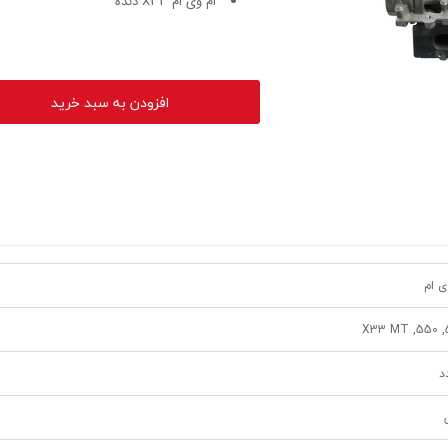
ام وی ام X33 دنده
افزودن به سبد خرید
ی ام
53