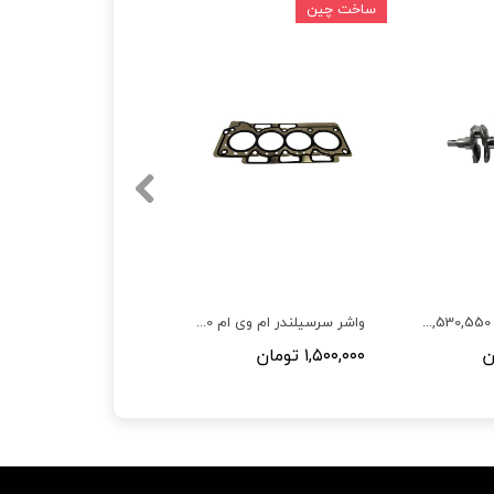
ساخت چین
میللنگ ام وی ام 530,550,X33,تیگو 5
واشر سرسیلندر ام وی ام 530,550,X33,تیگو 5 ,تیگو 8 (فلزی)
۱,۵۰۰,۰۰۰ تومان