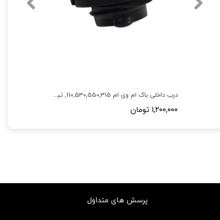
لنت ترمز جلو ام وی ام 550,315,530,X33,X22,آریزو 5,آریزو 6
درب داخلی باک ام وی ام 110,530,550,315, تیگو 5,X33,110S
۱,۲۰۰,۰۰۰ تومان
پرسش های متداول