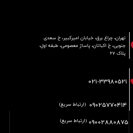
تهران، چراغ برق، خیابان امیرکبیر، خ سعدی
جنوبی، خ اکباتان، پاساژ معصومی، طبقه اول،
پلاک 67
021
-33980521
09025770414
(ارتباط سریع)
09002880875
(ارتباط سریع)