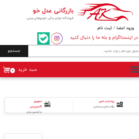
بازرگانی عدل خو
حساب کاربری من
فروشگاه لوازم یدکی خودروهای چینی
تغییر گذر واژه
ورود اعضا
/
ثبت نام
در اینستاگرام و بله ما را دنبال کنید
سفارشات
جستجو
خروج از حساب کاربری
سبد خرید
۰
پرادخت امن
تحویل
اکسپرس
درگاه بانکی مستقیم
در کمترین زمان