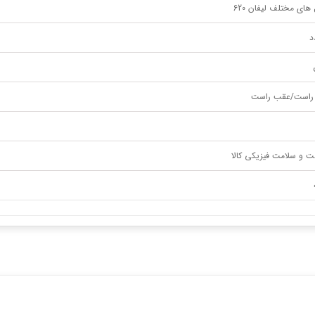
های مختلف لیفان 620
 راست/عقب راست
ت و سلامت فیزیکی کالا