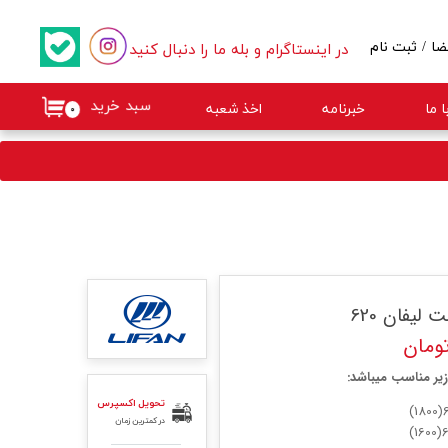
در اینستاگرام و بله ما را دنبال کنید
ضا
/
ثبت نام
کاربری من
سبد خرید
 ما
خبرنامه
اخذ شعبه
۰
گذر واژه
ات
از حساب کاربری
لیفان 620
یر مناسب میباشد:
تحویل اکسپرس
در کمترین زمان