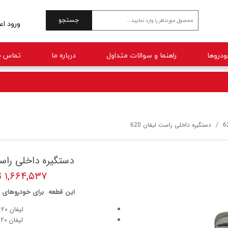
جستجو
ورود اع
حساب 
راهنما و سوالات متداول
درباره ما
تماس با
تغییر 
سفارش
خروج 
6
دستگیره داخلی راست لیفان 620
دستگیره داخلی راست 
۱,۶۶۴,۵۳۷ تومان
این قطعه برای خودروهای ز
لیفان 620(1800)
لیفان 620(1600)