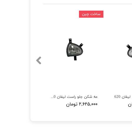
ساخت چین
ان 620
مه شکن جلو راست لیفان 620
۲,۶۲۵,۰۰۰ تومان