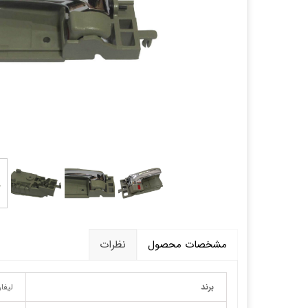
قالپاق، رینگ و لاستیک
اکسسوری, لوازم جانبی ,تزِیینات
مشخصات محصول
نظرات
برند
لیفا