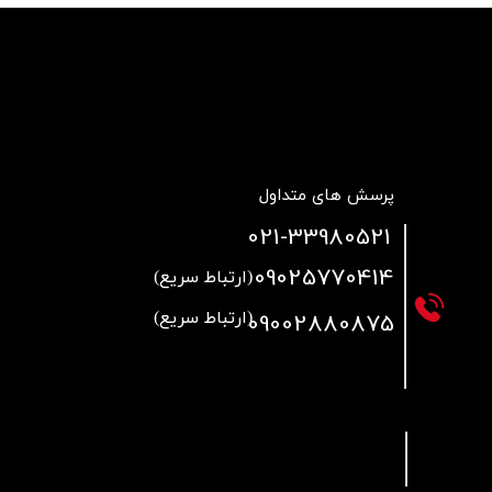
پرسش های متداول
021
-33980521
09025770414
(ارتباط سریع)
09002880875
(ارتباط سریع)