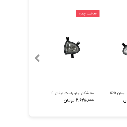
ساخت چین
ان 620
مه شکن جلو راست لیفان 620
۲,۶۲۵,۰۰۰ تومان