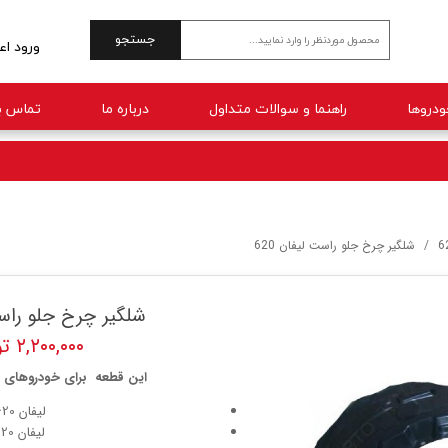
جستجو
ورود اع
حساب 
راهنما و سوالات متداول
درباره ما
تماس با
تغییر 
سفارش
خروج 
6
شلگیر چرخ جلو راست لیفان 620
شلگیر چرخ جلو راست 
۲,۲۰۰,۰۰۰ تومان
این قطعه برای خودروهای ز
لیفان 620(1800)
لیفان 620(1600)