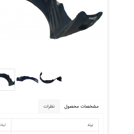
قالپاق، رینگ و لاستیک
اکسسوری, لوازم جانبی ,تزِیینات
مشخصات محصول
نظرات
برند
لیفا