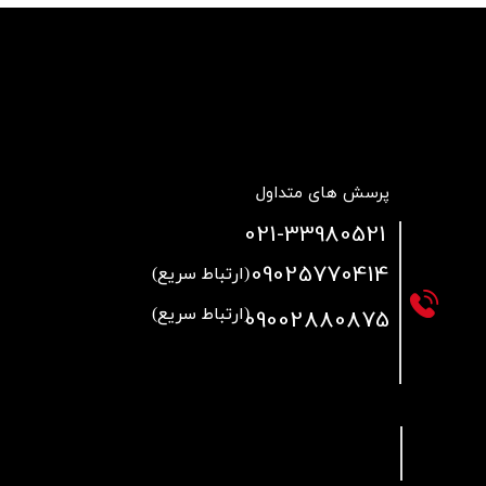
پرسش های متداول
021
-33980521
09025770414
(ارتباط سریع)
09002880875
(ارتباط سریع)