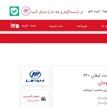
در اینستاگرام و بله ما را دنبال کنید
ضا
/
ثبت نام
کاربری من
سبد خرید
 ما
خبرنامه
اخذ شعبه
۰
گذر واژه
ات
از حساب کاربری
لیفان 620
یر مناسب میباشد:
تحویل اکسپرس
در کمترین زمان