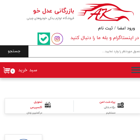
بازرگانی عدل خو
حساب کاربری من
فروشگاه لوازم یدکی خودروهای چینی
تغییر گذر واژه
ورود اعضا
/
ثبت نام
در اینستاگرام و بله ما را دنبال کنید
سفارشات
جستجو
خروج از حساب کاربری
سبد خرید
۰
تحویل
پرادخت امن
اکسپرس
درگاه بانکی
در کمترین زمان
مستقیم