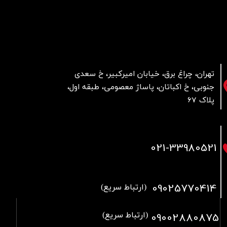
تهران، چراغ برق، خیابان امیرکبیر، خ سعدی
جنوبی، خ اکباتان، پاساژ معصومی، طبقه اول،
پلاک 67
021
-33980521
09025770414
(ارتباط سریع)
09002880875
(ارتباط سریع)