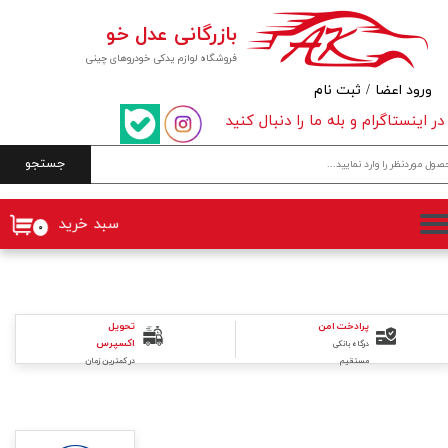
بازرگانی عدل خو
حساب کاربری من
فروشگاه لوازم یدکی خودروهای چینی
تغییر گذر واژه
ورود اعضا
/
ثبت نام
در اینستاگرام و بله ما را دنبال کنید
سفارشات
جستجو
خروج از حساب کاربری
سبد خرید
۰
تحویل
پرادخت امن
اکسپرس
درگاه بانکی
در کمترین زمان
مستقیم