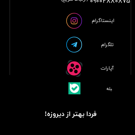
09002880875
اینستاگرام
تلگرام
آپارات
​بلبله
​​​​​​​بله
فردا بهتر از دیروزه!