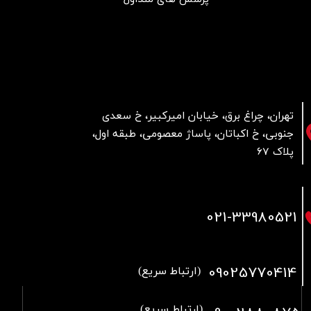
تهران، چراغ برق، خیابان امیرکبیر، خ سعدی
جنوبی، خ اکباتان، پاساژ معصومی، طبقه اول،
پلاک 67
021
-33980521
09025770414
(ارتباط سریع)
(ارتباط سریع)