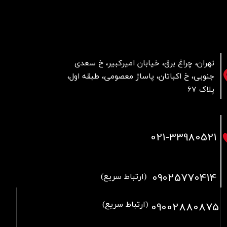
تهران، چراغ برق، خیابان امیرکبیر، خ سعدی
جنوبی، خ اکباتان، پاساژ معصومی، طبقه اول،
پلاک 67
021
-33980521
09025770414
(ارتباط سریع)
09002880875
(ارتباط سریع)