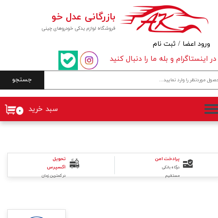
بازرگانی عدل خو
حساب کاربری من
فروشگاه لوازم یدکی خودروهای چینی
تغییر گذر واژه
ورود اعضا
/
ثبت نام
در اینستاگرام و بله ما را دنبال کنید
سفارشات
جستجو
خروج از حساب کاربری
سبد خرید
۰
تحویل
پرادخت امن
اکسپرس
درگاه بانکی
در کمترین زمان
مستقیم