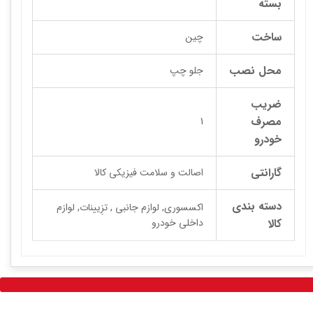
بسته
ساخت
چین
محل نصب
جلو چپ
ضریب
مصرف
1
خودرو
گارانتی
اصالت و سلامت فیزیکی کالا
دسته بندی
اکسسوری, لوازم جانبی , تزِیینات, لوازم
کالا
داخلی خودرو