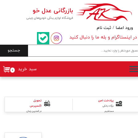
بازرگانی عدل خو
حساب کاربری من
فروشگاه لوازم یدکی خودروهای چینی
تغییر گذر واژه
ورود اعضا
/
ثبت نام
در اینستاگرام و بله ما را دنبال کنید
سفارشات
جستجو
خروج از حساب کاربری
سبد خرید
۰
تحویل
پرادخت امن
اکسپرس
درگاه بانکی
در کمترین زمان
مستقیم