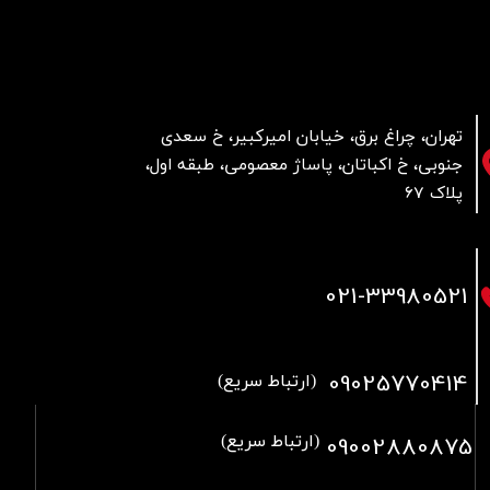
تهران، چراغ برق، خیابان امیرکبیر، خ سعدی
جنوبی، خ اکباتان، پاساژ معصومی، طبقه اول،
پلاک 67
021
-33980521
09025770414
(ارتباط سریع)
09002880875
(ارتباط سریع)