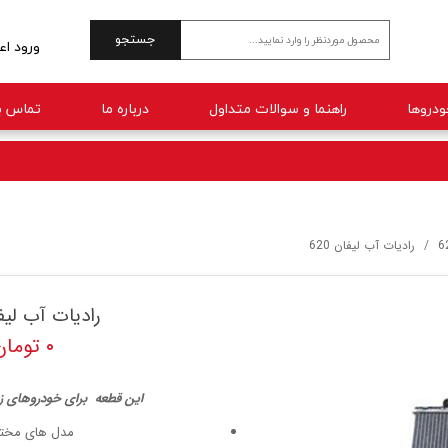
جستجو
ورود اع
حساب 
راهنما و سوالات متداول
درباره ما
تماس با
تغییر 
سفارش
خروج 
6
رادیات آب لیفان 620
رادیات آب لیفان
۰ تومان
این قطعه برای خودروهای ز
مدل های مختلف 