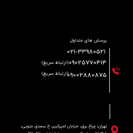
پرسش های متداول
021
-33980521
09025770414
(ارتباط سریع)
09002880875
(ارتباط سریع)
تهران، چراغ برق، خیابان امیرکبیر، خ سعدی جنوبی،