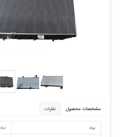
قالپاق، رینگ و لاستیک
اکسسوری, لوازم جانبی ,تزِیینات
مشخصات محصول
نظرات
برند
لیفا