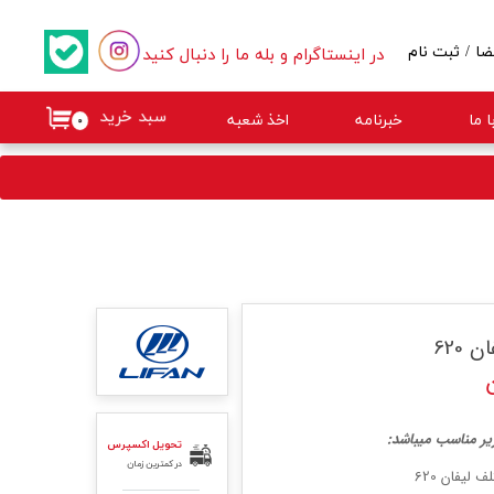
در اینستاگرام و بله ما را دنبال کنید
ضا
/
ثبت نام
کاربری من
سبد خرید
 ما
خبرنامه
اخذ شعبه
۰
گذر واژه
ات
از حساب کاربری
 620
یر مناسب میباشد:
تحویل اکسپرس
در کمترین زمان
لیفان 620