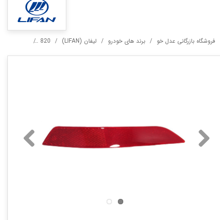
فروشگاه بازرگانی عدل خو
برند های خودرو
لیفان (LIFAN)
820
مه شکن عقب 