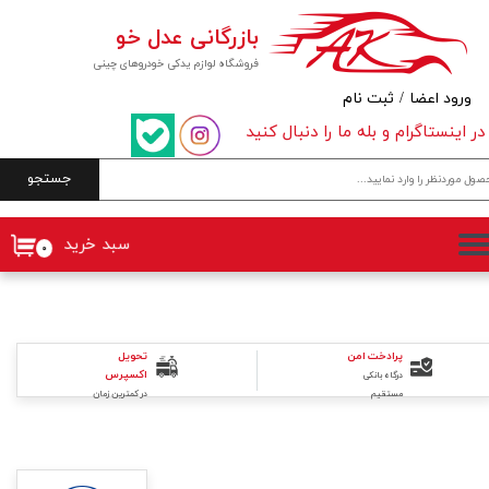
بازرگانی عدل خو
حساب کاربری من
فروشگاه لوازم یدکی خودروهای چینی
تغییر گذر واژه
ورود اعضا
/
ثبت نام
در اینستاگرام و بله ما را دنبال کنید
سفارشات
جستجو
خروج از حساب کاربری
سبد خرید
۰
تحویل
پرادخت امن
اکسپرس
درگاه بانکی
در کمترین زمان
مستقیم