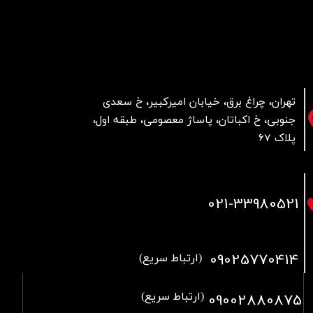
تهران، چراغ برق، خیابان امیرکبیر، خ سعدی
جنوبی، خ اکباتان، پاساژ معصومی، طبقه اول،
پلاک 67
021
-33980521
09025770414
(ارتباط سریع)
09002880875
(ارتباط سریع)