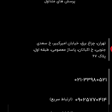
پرسش های متداول
تهران، چراغ برق، خیابان امیرکبیر، خ سعدی
جنوبی، خ اکباتان، پاساژ معصومی، طبقه اول،
پلاک 67
021
-33980521
09025770414
(ارتباط سریع)