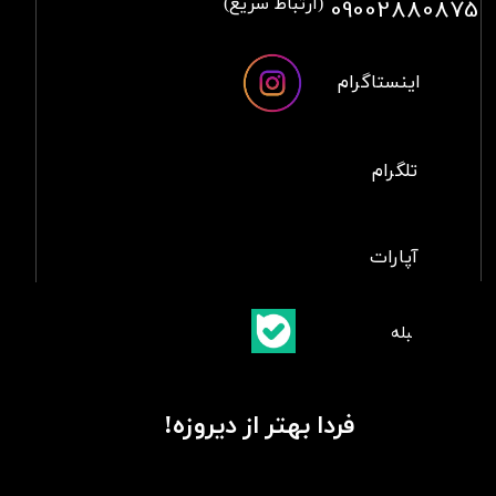
09002880875
(ارتباط سریع)
اینستاگرام
تلگرام
آپارات
​بلبله
​​​​​​​بله
فردا بهتر از دیروزه!