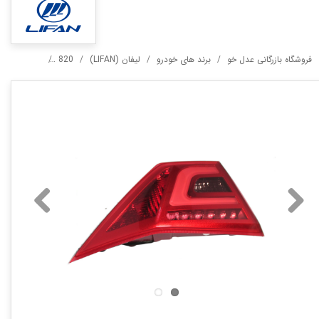
فروشگاه بازرگانی عدل خو
برند های خودرو
لیفان (LIFAN)
820
خطر عقب راس