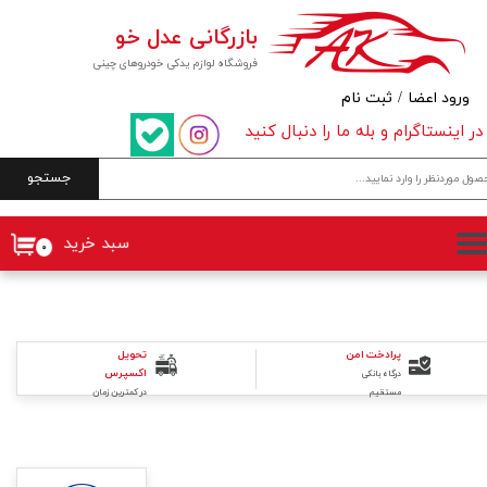
بازرگانی عدل خو
حساب کاربری من
فروشگاه لوازم یدکی خودروهای چینی
تغییر گذر واژه
ورود اعضا
/
ثبت نام
در اینستاگرام و بله ما را دنبال کنید
سفارشات
جستجو
خروج از حساب کاربری
سبد خرید
۰
تحویل
پرادخت امن
اکسپرس
درگاه بانکی
در کمترین زمان
مستقیم