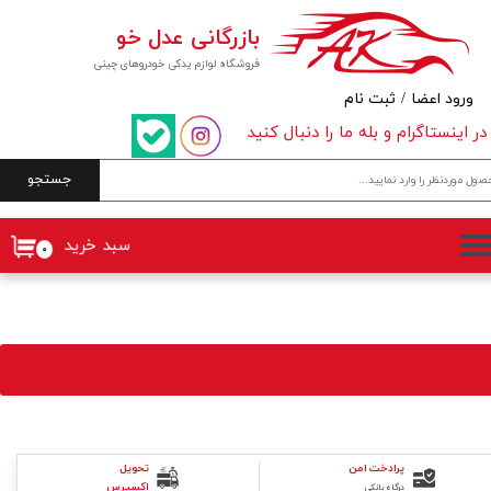
بازرگانی عدل خو
حساب کاربری من
فروشگاه لوازم یدکی خودروهای چینی
تغییر گذر واژه
ورود اعضا
/
ثبت نام
در اینستاگرام و بله ما را دنبال کنید
سفارشات
جستجو
خروج از حساب کاربری
سبد خرید
۰
پرادخت امن
تحویل
اکسپرس
درگاه بانکی