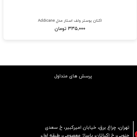
اکتان بوستر ولف استار مدل Addicane
۳۳۵,۰۰۰ تومان
پرسش های متداول
تهران، چراغ برق، خیابان امیرکبیر، خ سعدی
جنوبی، خ اکباتان، پاساژ معصومی، طبقه اول،