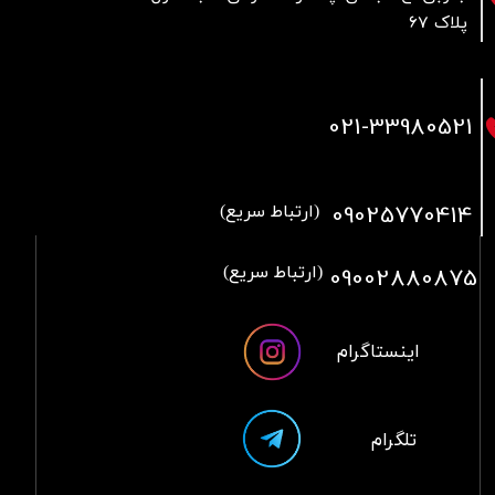
پلاک 67
021
-33980521
09025770414
(ارتباط سریع)
09002880875
(ارتباط سریع)
اینستاگرام
تلگرام