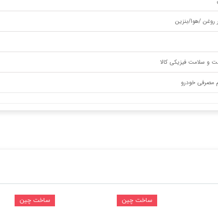
ر روغن /هوا/بنزین
ت و سلامت فیزیکی کالا
م مصرفی خودرو
ساخت چین
ساخت چین