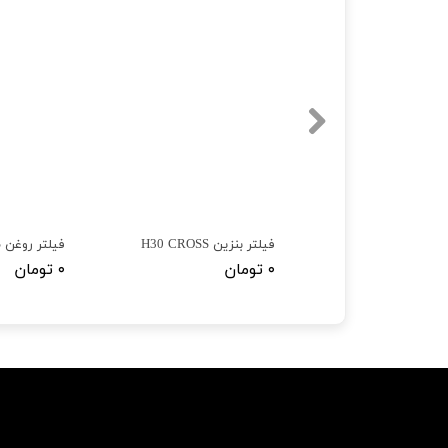
لنت ترمز عقب دانگ فنگ H30 CROSS
فیلتر بنزین H30 CROSS
فیلتر روغن H30 CROSS
۰ تومان
۰ تومان