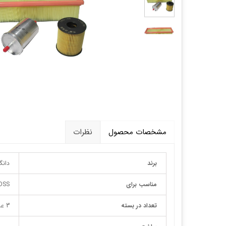
قالپاق، رینگ و لاستیک
اکسسوری, لوازم جانبی ,تزِیینات
مشخصات محصول
نظرات
برند
دانگ
مناسب برای
OSS
تعداد در بسته
3 عدد