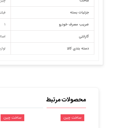
ساخت
چین
جزئیات بسته
فیلت
ضریب مصرف خودرو
1
گارانتی
اصال
دسته بندی کالا
لواز
محصولات مرتبط
ین
ساخت چین
ساخت چین