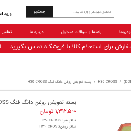
جستجو
ورود اع
حساب 
راهنما و سوالات متداول
درباره ما
تماس با
تغییر 
سفارش
ارش برای استعلام کالا با فروشگاه تماس بگیرید 09025770414
خروج 
H30 CROSS
بسته تعویض روغن دانگ فنگ H30 CROSS
بسته تعویض روغن دانگ فنگ H30 CROSS
۱,۳۱۲,۵۰۰ تومان
فیلتر هوا H30 CROSS
فیلتر روغنH30 CROSS