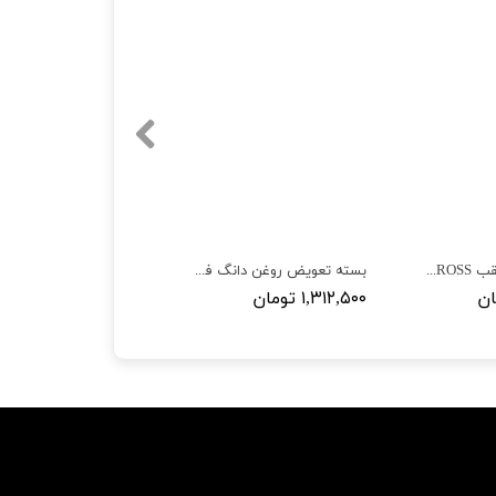
لنت ترمز جلو و عقب H30 CROSS بسته 8 عددی
بسته تعویض روغن دانگ فنگ H30 CROSS
۱,۳۱۲,۵۰۰ تومان