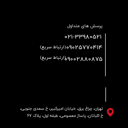
پرسش های متداول
021
-33980521
09025770414
(ارتباط سریع)
09002880875
(ارتباط سریع)
تهران، چراغ برق، خیابان امیرکبیر، خ سعدی جنوبی،
خ اکباتان، پاساژ معصومی، طبقه اول، پلاک 67