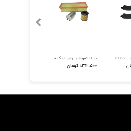
لنت ترمز جلو و عقب H30 CROSS بسته 8 عددی
بسته تعویض روغن دانگ فنگ H30 CROSS
۱,۳۱۲,۵۰۰ تومان