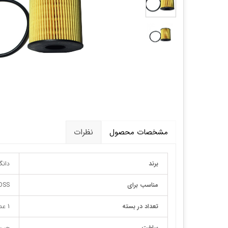
قالپاق، رینگ و لاستیک
اکسسوری, لوازم جانبی ,تزِیینات
مشخصات محصول
نظرات
برند
دانگ
مناسب برای
OSS
تعداد در بسته
1 عدد
ساخت
چین