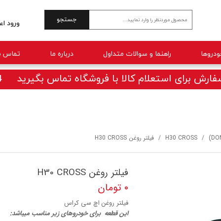
جستجو
ورود اع
حساب 
راهنما و سوالات متداول
درباره ما
تماس با
تغییر 
سفارش
ارش برای استعلام کالا با فروشگاه تماس بگیرید 09025770414
خروج 
H30 CROSS
فیلتر روغن H30 CROSS
فیلتر روغن H30 CROSS
۰ تومان
فیلتر روغن اچ سی کراس
ا
ین قطعه برای خودروهای زیر مناسب میباشد: