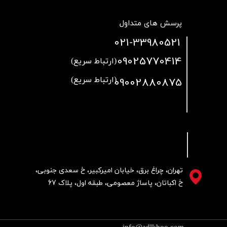
پرسش های متداول
021
-33980521
09025770414
(ارتباط سریع)
09002880875
(ارتباط سریع)
تهران، چراغ برق، خیابان امیرکبیر، خ سعدی جنوبی،
خ اکباتان، پاساژ معصومی، طبقه اول، پلاک 67