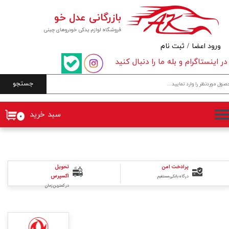
بازرگانی عدل خو
حساب کاربری من
فروشگاه لوازم یدکی خودروهای چینی
تغییر گذر واژه
ورود اعضا
/
ثبت نام
در اینستاگرام و بله ما را دنبال کنید
سفارشات
جستجو
خروج از حساب کاربری
سبد خرید
۰
پرادخت امن
تحویل
اکسپرس
درگاه بانکی مستقیم
در کمترین زمان