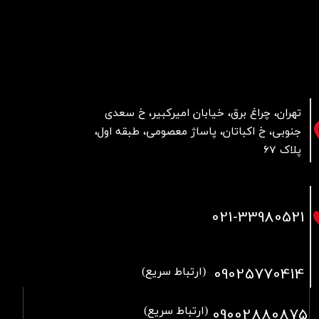
تهران، چراغ برق، خیابان امیرکبیر، خ سعدی
جنوبی، خ اکباتان، پاساژ معصومی، طبقه اول،
پلاک 67
021
-33980521
09025770414
(ارتباط سریع)
09002880875
(ارتباط سریع)