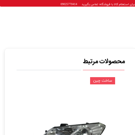
 استعلام کالا با فروشگاه تماس بگیرید 09025770414
محصولات مرتبط
ساخت چین