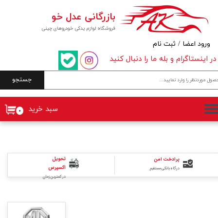
بازرگانی عدل خو
حساب کاربری من
فروشگاه لوازم یدکی خودروهای چینی
تغییر گذر واژه
ورود اعضا
/
ثبت نام
در اینستاگرام و بله ما را دنبال کنید
سفارشات
جستجو
خروج از حساب کاربری
سبد خرید
۰
تحویل
پرادخت امن
اکسپرس
درگاه بانکی مستقیم
در کمترین زمان