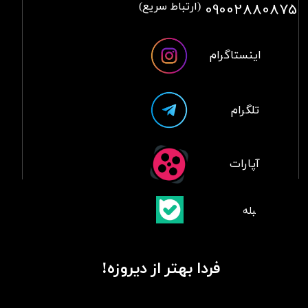
09002880875
(ارتباط سریع)
اینستاگرام
تلگرام
آپارات
​بلبله
​​​​​​​بله
فردا بهتر از دیروزه!