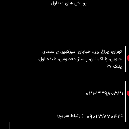
پرسش های متداول
تهران، چراغ برق، خیابان امیرکبیر، خ سعدی
جنوبی، خ اکباتان، پاساژ معصومی، طبقه اول،
پلاک 67
021
-33980521
09025770414
(ارتباط سریع)