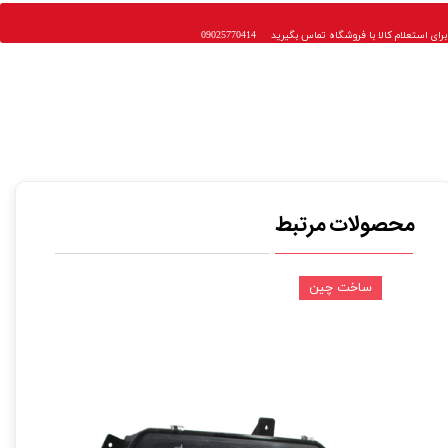
 استعلام کالا با فروشگاه تماس بگیرید 09025770414
محصولات مرتبط
ساخت چین