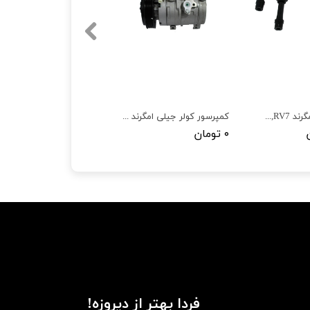
وایر شمع جیلی امگرند EC7,RV7
کمپرسور کولر جیلی امگرند EC7,RV7
۰ تومان
فردا بهتر از دیروزه!