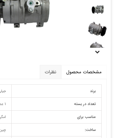
قالپاق، رینگ و لاستیک
اکسسوری, لوازم جانبی ,تزِیینات
مشخصات محصول
نظرات
برند
جیل
تعداد در بسته
1 عدد
مناسب برای
امگرند EC7/RV7 ی
ساخت:
چین