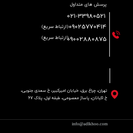
پرسش های متداول
021
-33980521
09025770414
(ارتباط سریع)
09002880875
(ارتباط سریع)
تهران، چراغ برق، خیابان امیرکبیر، خ سعدی جنوبی،
خ اکباتان، پاساژ معصومی، طبقه اول، پلاک 67
info@adlkhoo.com