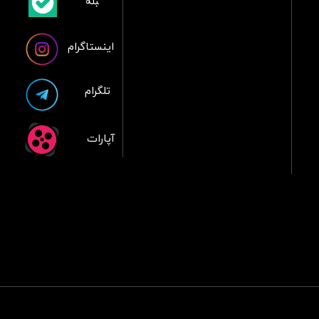
​بلبله
​​​​​​​بله
اینستاگرام
تلگرام
آپارات