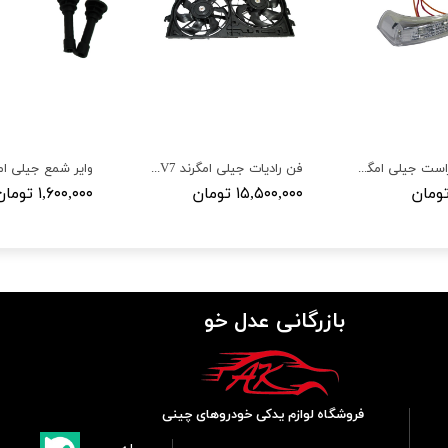
راهنما آینه راست جیلی امگرند EC7,RV7
فن رادیات جیلی امگرند EC7,RV7
۱۵,۵۰۰,۰۰۰ تومان
۱,۶۰۰,۰۰۰ تومان
بازرگانی عدل خو
فروشگاه لوازم یدکی خودروهای چینی