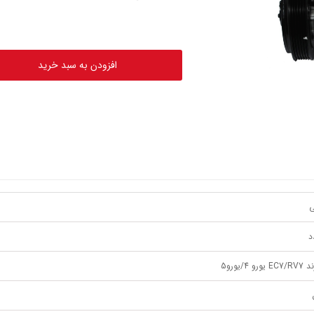
افزودن به سبد خرید
ی
ورو 4/یورو5