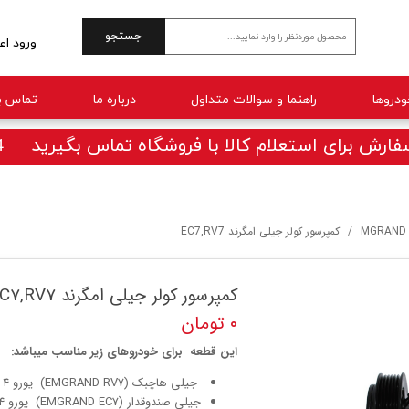
جستجو
ورود اع
حساب 
راهنما و سوالات متداول
درباره ما
تماس با
تغییر 
سفارش
ارش برای استعلام کالا با فروشگاه تماس بگیرید 09025770414
خروج 
MGRAND
کمپرسور کولر جیلی امگرند EC7,RV7
کمپرسور کولر جیلی امگرند EC7,RV7
۰ تومان
این قطعه برای خودروهای زیر مناسب میباشد:
جیلی هاچبک (EMGRAND RV7) یورو 4 / یورو 5
جیلی صندوقدار (EMGRAND EC7) یورو 4 / یورو 5