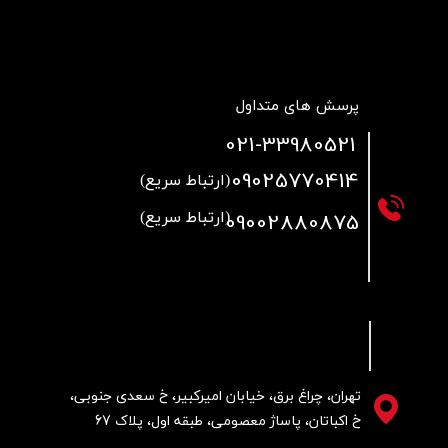
پرسش های متداول
021
-33980521
09025770414
(ارتباط سریع)
09002880875
(ارتباط سریع)
تهران، چراغ برق، خیابان امیرکبیر، خ سعدی جنوبی،
خ اکباتان، پاساژ معصومی، طبقه اول، پلاک 67