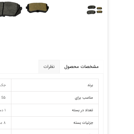
قالپاق، رینگ و لاستیک
اکسسوری, لوازم جانبی ,تزِیینات
مشخصات محصول
نظرات
برند
جک
مناسب برای
S5 اتومات
تعداد در بسته
1 دست جلو/ 1 دست عقب
جزئیات بسته
8 عدد