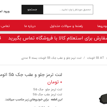
جستجو
ورود اع
حساب 
راهنما و سوالات متداول
درباره ما
تماس با
تغییر 
سفارش
ارش برای استعلام کالا با فروشگاه تماس بگیرید 09025770414
خروج 
S5 AT اتومات
لنت ترمز جلو و عقب جک S5 اتومات بسته 8 عددی
لنت ترمز جلو و عقب جک S5 اتومات بسته 8 عددی
۰ تومان
لنت ترمز جلو جک S5
لنت ترمز عقب جک S5
این قطعه برای خودروهای زیر مناسب میباشد: