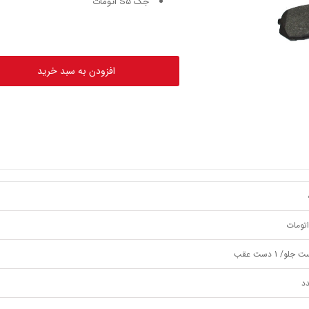
جک S5 اتومات
افزودن به سبد خرید