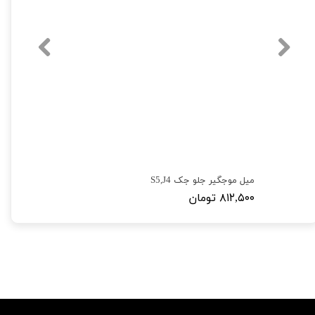
میل موجگیر جلو جک S5,J4
۸۱۲,۵۰۰ تومان