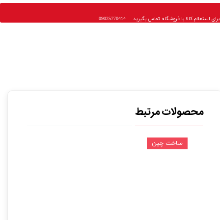
 استعلام کالا با فروشگاه تماس بگیرید 09025770414
محصولات مرتبط
ساخت چین