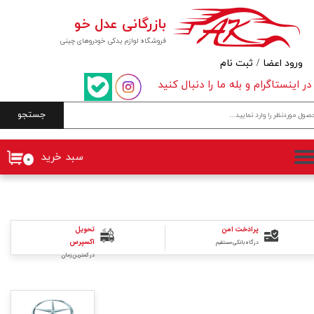
بازرگانی عدل خو
حساب کاربری من
فروشگاه لوازم یدکی خودروهای چینی
تغییر گذر واژه
ورود اعضا
/
ثبت نام
در اینستاگرام و بله ما را دنبال کنید
سفارشات
جستجو
خروج از حساب کاربری
سبد خرید
۰
پرادخت امن
تحویل
اکسپرس
درگاه بانکی مستقیم
در کمترین زمان