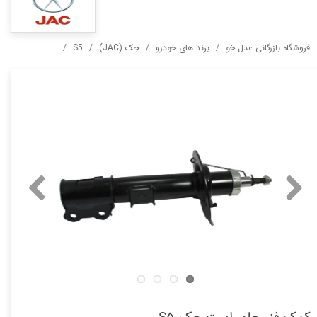
فروشگاه بازرگانی عدل خو
برند های خودرو
جک (JAC)
S5
کمک فنر جلو راس