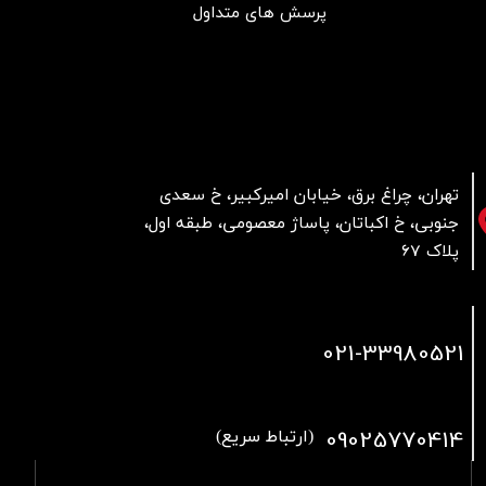
پرسش های متداول
تهران، چراغ برق، خیابان امیرکبیر، خ سعدی
جنوبی، خ اکباتان، پاساژ معصومی، طبقه اول،
پلاک 67
021
-33980521
09025770414
(ارتباط سریع)