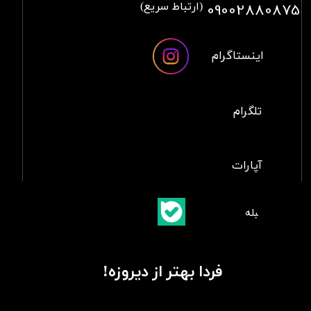
09002880875
(ارتباط سریع)
اینستاگرام
تلگرام
آپارات
​بلبله
​​​​​​​بله
فردا بهتر از دیروزه!