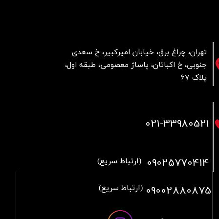
تهران، چراغ برق، خیابان امیرکبیر، خ سعدی
جنوبی، خ اکباتان، پاساژ معصومی، طبقه اول،
پلاک 67
021
-33980521
09025770414
(ارتباط سریع)
09002880875
(ارتباط سریع)