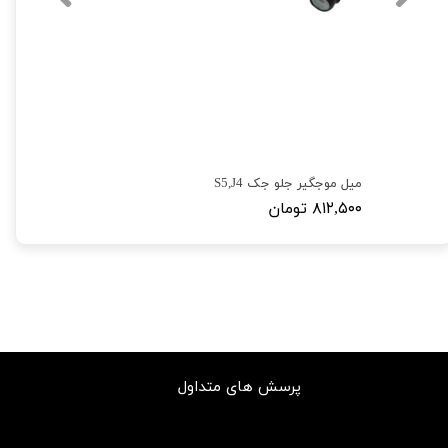
میل موجگیر جلو جک S5,J4
۸۱۲,۵۰۰ تومان
پرسش های متداول