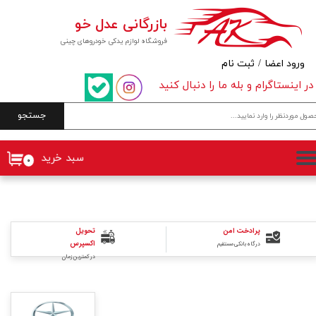
بازرگانی عدل خو
حساب کاربری من
فروشگاه لوازم یدکی خودروهای چینی
تغییر گذر واژه
ورود اعضا
/
ثبت نام
در اینستاگرام و بله ما را دنبال کنید
سفارشات
جستجو
خروج از حساب کاربری
سبد خرید
۰
پرادخت امن
تحویل
اکسپرس
درگاه بانکی مستقیم
در کمترین زمان