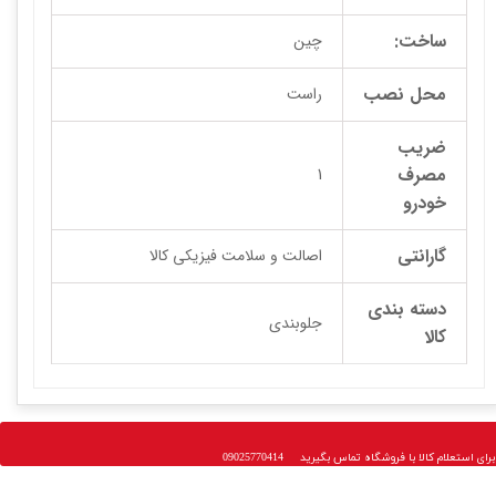
ساخت:
چین
محل نصب
راست
ضریب
مصرف
1
خودرو
گارانتی
اصالت و سلامت فیزیکی کالا
دسته بندی
جلوبندی
کالا
 استعلام کالا با فروشگاه تماس بگیرید 09025770414