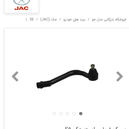
فروشگاه بازرگانی عدل خو
برند های خودرو
جک (JAC)
S5
سیبک فرمان راس