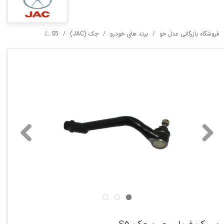
فروشگاه بازرگانی عدل خو
برند های خودرو
جک (JAC)
S5
سیبک فرمان چپ 