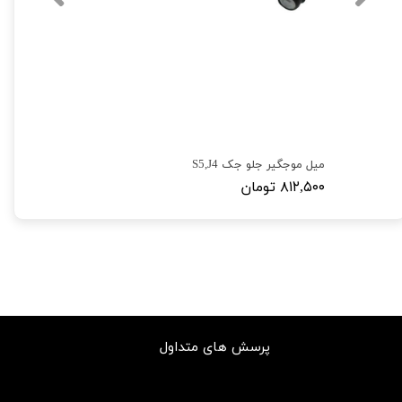
میل موجگیر جلو جک S5,J4
۸۱۲,۵۰۰ تومان
پرسش های متداول