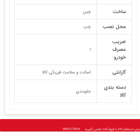
ساخت
چین
محل نصب
چپ
ضریب
مصرف
1
خودرو
گارانتی
اصالت و سلامت فیزیکی کالا
دسته بندی
جلوبندی
کالا
 استعلام کالا با فروشگاه تماس بگیرید 09025770414