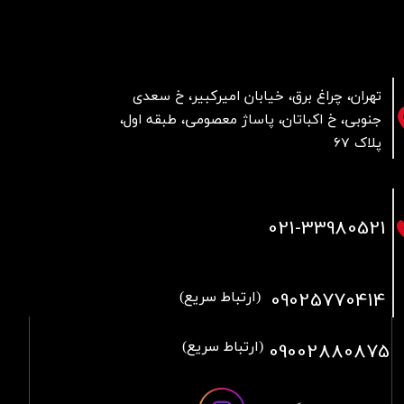
تهران، چراغ برق، خیابان امیرکبیر، خ سعدی
جنوبی، خ اکباتان، پاساژ معصومی، طبقه اول،
پلاک 67
021
-33980521
09025770414
(ارتباط سریع)
09002880875
(ارتباط سریع)