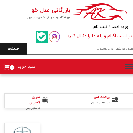
بازرگانی عدل خو
حساب کاربری من
فروشگاه لوازم یدکی خودروهای چینی
تغییر گذر واژه
ورود اعضا
/
ثبت نام
در اینستاگرام و بله ما را دنبال کنید
سفارشات
جستجو
خروج از حساب کاربری
سبد خرید
۰
پرادخت امن
تحویل
اکسپرس
درگاه بانکی مستقیم
در کمترین زمان