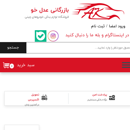
بازرگانی عدل خو
حساب کاربری من
فروشگاه لوازم یدکی خودروهای چینی
تغییر گذر واژه
ورود اعضا
/
ثبت نام
در اینستاگرام و بله ما را دنبال کنید
سفارشات
جستجو
خروج از حساب کاربری
سبد خرید
۰
پرادخت امن
تحویل
اکسپرس
درگاه بانکی مستقیم
در کمترین زمان