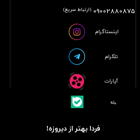
09002880875
(ارتباط سریع)
اینستاگرام
تلگرام
آپارات
​بلبله
​​​​​​​بله
فردا بهتر از دیروزه!