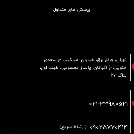
پرسش های متداول
تهران، چراغ برق، خیابان امیرکبیر، خ سعدی
جنوبی، خ اکباتان، پاساژ معصومی، طبقه اول،
پلاک 67
021
-33980521
09025770414
(ارتباط سریع)