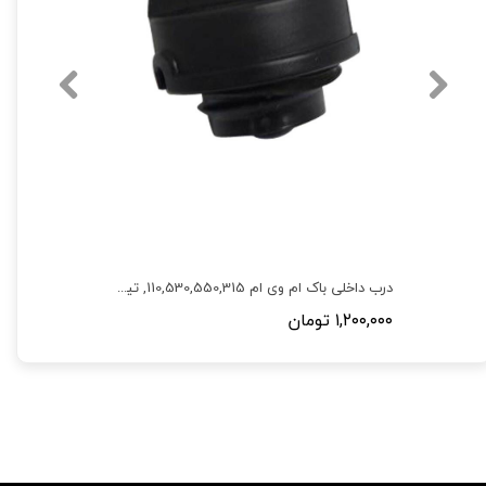
درب داخلی باک ام وی ام 110,530,550,315, تیگو 5,X33,110S
۱,۲۰۰,۰۰۰ تومان