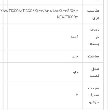
مناسب
/X55/TIGGO5/TIGGO8/X33/530/550/X33S/X33
برای
NEW/TIGGO7
تعداد
در
1 عدد
بسته
ساخت
چین
محل
جلو
نصب
ضریب
مصرف
2
خودرو