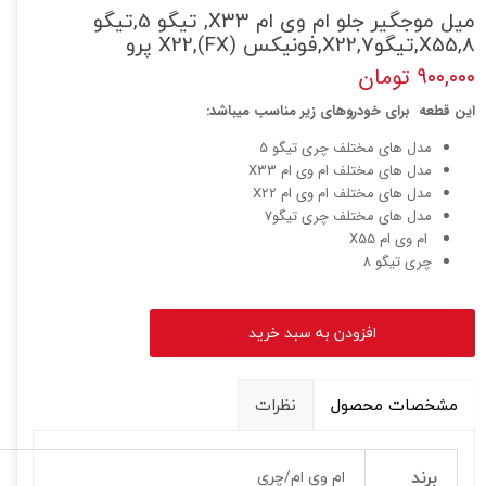
میل موجگیر جلو ام وی ام X33, تیگو 5,تیگو
8,X55,تیگو7,X22,فونیکس (FX),X22 پرو
۹۰۰,۰۰۰ تومان
این قطعه برای خودروهای زیر مناسب میباشد:
مدل های مختلف چری تیگو 5
مدل های مختلف ام وی ام X33
مدل های مختلف ام وی ام X22
مدل های مختلف چری تیگو7
ام وی ام X55
چری تیگو 8
افزودن به سبد خرید
مشخصات محصول
نظرات
برند
ام وی ام/چری