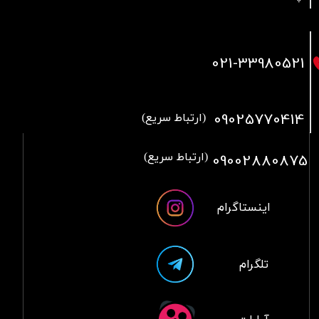
021
-33980521
09025770414
(ارتباط سریع)
09002880875
(ارتباط سریع)
اینستاگرام
تلگرام