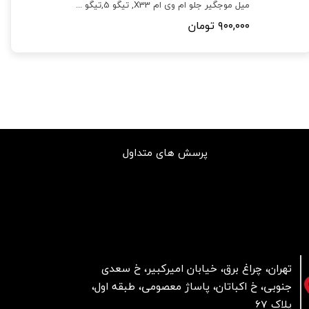
لاستیک ساق سوپاپ آریزو5,آریزو 6, 530,550,315,X33,X22,تیگو5,تیگو 8,تیگو7,آریزو5 ,6,X55,فونیکس
میل موجگیر جلو ام وی ام X33, تیگو 5,تیگو 8,X55,تیگو7,X22,فونیکس (FX),X22 پرو
۹۰۰,۰۰۰ تومان
پرسش های متداول
تهران، چراغ برق، خیابان امیرکبیر، خ سعدی
جنوبی، خ اکباتان، پاساژ معصومی، طبقه اول،
پلاک 67