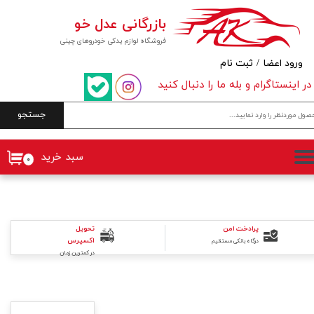
بازرگانی عدل خو
حساب کاربری من
فروشگاه لوازم یدکی خودروهای چینی
تغییر گذر واژه
ورود اعضا
/
ثبت نام
در اینستاگرام و بله ما را دنبال کنید
سفارشات
جستجو
خروج از حساب کاربری
سبد خرید
۰
پرادخت امن
تحویل
اکسپرس
درگاه بانکی مستقیم
در کمترین زمان