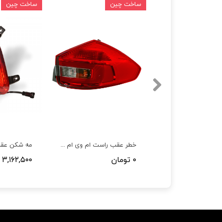
ین
ساخت چین
ساخت چین
 چپ ام وی ام X22
خطر عقب راست ام وی ام X22
۰ تومان
۳,۱۶۲,۵۰۰ تومان