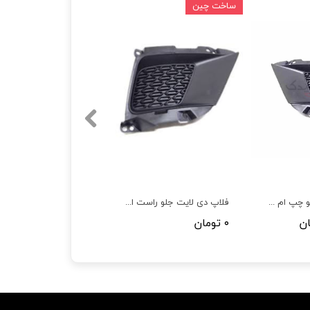
ساخت چین
فلاپ دی لایت جلو چپ ام وی ام X22
فلاپ دی لایت جلو راست ام وی ام X22
۰ تومان