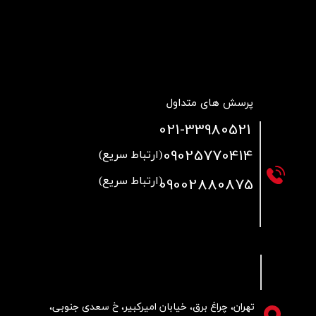
پرسش های متداول
021
-33980521
09025770414
(ارتباط سریع)
09002880875
(ارتباط سریع)
تهران، چراغ برق، خیابان امیرکبیر، خ سعدی جنوبی،