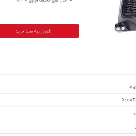
مدل های مختلف ام وی ام X22
افزودن به سبد خرید
ی ام
X22 AT