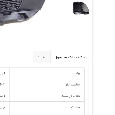
قالپاق، رینگ و لاستیک
اکسسوری, لوازم جانبی ,تزِیینات
مشخصات محصول
نظرات
برند
ام و
مناسب برای
-MT
تعداد در بسته
1 عدد
ساخت
چین