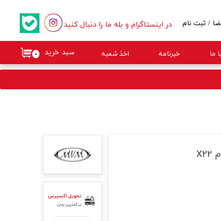
در اینستاگرام و بله ما را دنبال کنید
ضا
/
ثبت نام
کاربری من
سبد خرید
 ما
خبرنامه
اخذ شعبه
۰
گذر واژه
ات
از حساب کاربری
X2
تحویل اکسپرس
در کمترین زمان