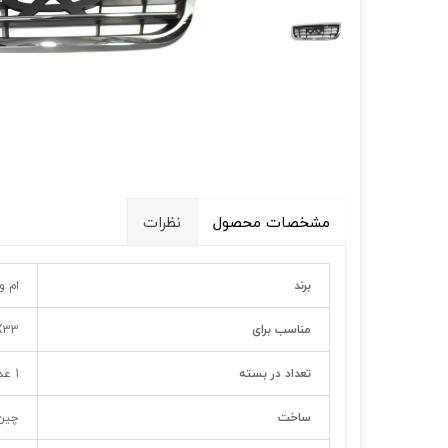
قالپاق، رینگ و لاستیک
اکسسوری, لوازم جانبی ,تزِیینات
مشخصات محصول
نظرات
برند
ام و
مناسب برای
X33 قدی
تعداد در بسته
1 عدد
ساخت
چین