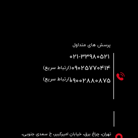
پرسش های متداول
021
-33980521
09025770414
(ارتباط سریع)
09002880875
(ارتباط سریع)
تهران، چراغ برق، خیابان امیرکبیر، خ سعدی جنوبی،