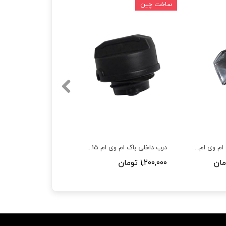
ساخت چین
مه شکن جلو چپ ام وی ام X33
درب داخلی باک ام وی ام 110,530,550,315, تیگو 5,X33,110S
۱,۲۰۰,۰۰۰ تومان