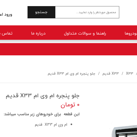
جستجو
ورود اع
حساب 
راهنما و سوالات متداول
درباره ما
تماس با
تغییر 
سفارش
خروج 
X33
X33 قدیم
جلو پنجره ام وی ام X33 قدیم
جلو پنجره ام وی ام X33 قدیم
۰ تومان
این قطعه برای خودروهای زیر مناسب میباشد:
ام وی ام X33 قدیم