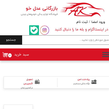
بازرگانی عدل خو
حساب کاربری من
فروشگاه لوازم یدکی خودروهای چینی
تغییر گذر واژه
ورود اعضا
/
ثبت نام
در اینستاگرام و بله ما را دنبال کنید
سفارشات
جستجو
خروج از حساب کاربری
سبد خرید
۰
پرادخت امن
تحویل
اکسپرس
درگاه بانکی مستقیم
در کمترین زمان