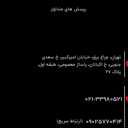
پرسش های متداول
تهران، چراغ برق، خیابان امیرکبیر، خ سعدی
جنوبی، خ اکباتان، پاساژ معصومی، طبقه اول،
پلاک 67
021
-33980521
09025770414
(ارتباط سریع)