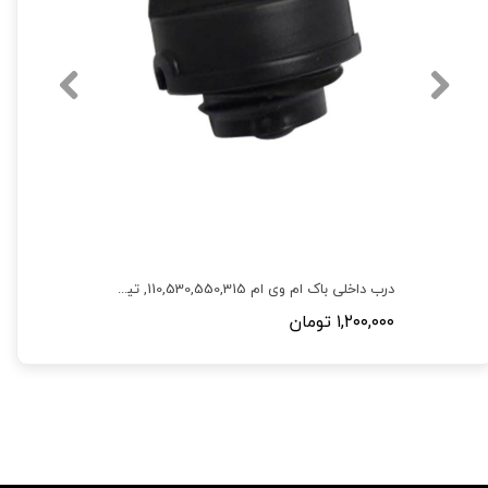
مه شکن جلو راست ام وی ام 530,550,X33 نیو,315 نیو
درب داخلی باک ام وی ام 110,530,550,315, تیگو 5,X33,110S
۱,۲۰۰,۰۰۰ تومان