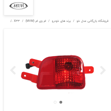
فروشگاه بازرگانی عدل خو
برند های خودرو
ام وی ام (MVM)
X33
3 new