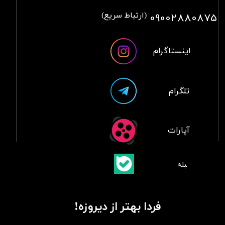
09002880875
(ارتباط سریع)
اینستاگرام
تلگرام
آپارات
​بلبله
​​​​​​​بله
فردا بهتر از دیروزه!