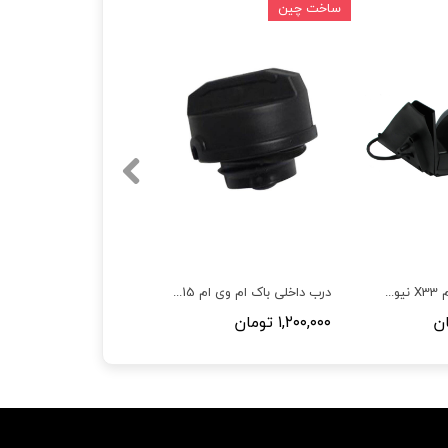
ساخت چین
آینه چپ ام وی ام X33 نیو و قدیم
درب داخلی باک ام وی ام 110,530,550,315, تیگو 5,X33,110S
۱,۲۰۰,۰۰۰ تومان