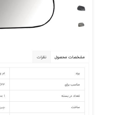
قالپاق، رینگ و لاستیک
اکسسوری, لوازم جانبی ,تزِیینات
مشخصات محصول
نظرات
برند
ام و
مناسب برای
X33 قدیم/X33 
تعداد در بسته
1 عدد
ساخت
چین