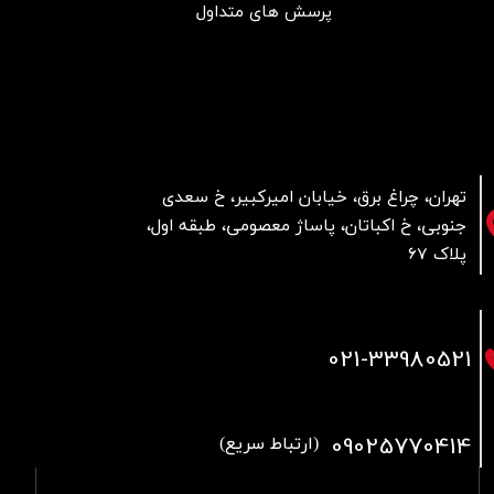
پرسش های متداول
تهران، چراغ برق، خیابان امیرکبیر، خ سعدی
جنوبی، خ اکباتان، پاساژ معصومی، طبقه اول،
پلاک 67
021
-33980521
09025770414
(ارتباط سریع)