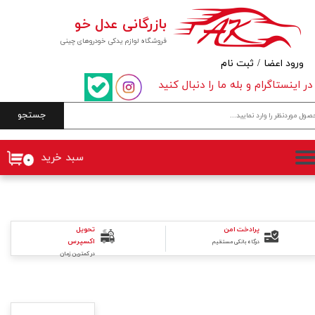
بازرگانی عدل خو
حساب کاربری من
فروشگاه لوازم یدکی خودروهای چینی
تغییر گذر واژه
ورود اعضا
/
ثبت نام
در اینستاگرام و بله ما را دنبال کنید
سفارشات
جستجو
خروج از حساب کاربری
سبد خرید
۰
پرادخت امن
تحویل
اکسپرس
درگاه بانکی مستقیم
در کمترین زمان