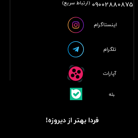
09002880875
(ارتباط سریع)
اینستاگرام
تلگرام
آپارات
​بلبله
​​​​​​​بله
فردا بهتر از دیروزه!