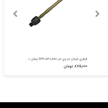
قرقري فرمان ام وي ام 530,550,X33.ليفان X60
۸۷۵,۰۰۰ تومان