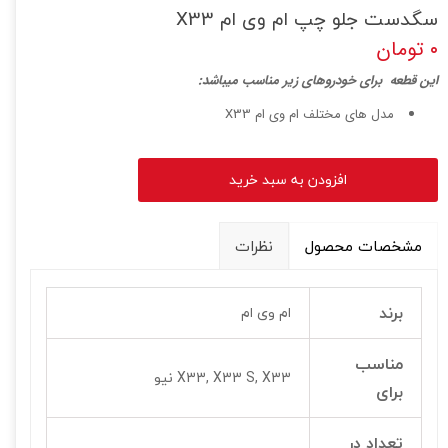
سگدست جلو چپ ام وی ام X33
۰ تومان
ا
ین قطعه برای خودروهای زیر مناسب میباشد:
مدل های مختلف ام وی ام X33
افزودن به سبد خرید
مشخصات محصول
نظرات
برند
ام وی ام
مناسب
X33, X33 S, X33 نیو
برای
تعداد در