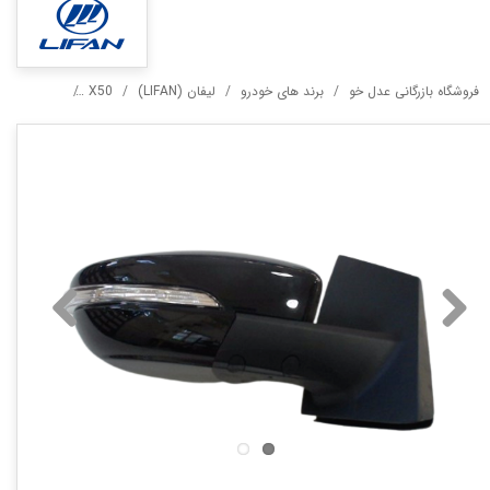
فروشگاه بازرگانی عدل خو
برند های خودرو
لیفان (LIFAN)
X50
آینه راست لیف