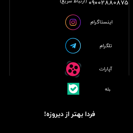
09002880875
(ارتباط سریع)
اینستاگرام
تلگرام
آپارات
​بلبله
​​​​​​​بله
فردا بهتر از دیروزه!