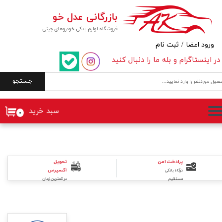
بازرگانی عدل خو
حساب کاربری من
فروشگاه لوازم یدکی خودروهای چینی
تغییر گذر واژه
ورود اعضا
/
ثبت نام
در اینستاگرام و بله ما را دنبال کنید
سفارشات
جستجو
خروج از حساب کاربری
سبد خرید
۰
تحویل
پرادخت امن
اکسپرس
درگاه بانکی
در کمترین زمان
مستقیم