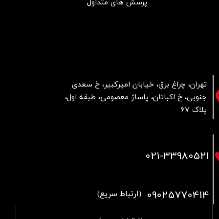
پرسش های متداول
تهران، چراغ برق، خیابان امیرکبیر، خ سعدی
جنوبی، خ اکباتان، پاساژ معصومی، طبقه اول،
پلاک 67
021
-33980521
09025770414
(ارتباط سریع)