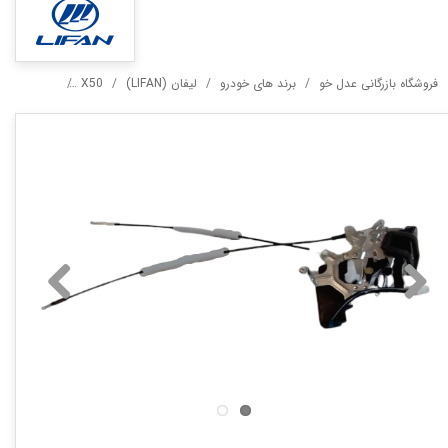
فروشگاه بازرگانی عدل خو
برند های خودرو
لیفان (LIFAN)
X50
قفل درب عقب