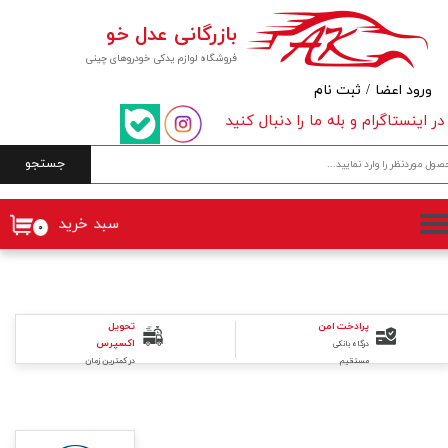
بازرگانی عدل خو
حساب کاربری من
فروشگاه لوازم یدکی خودروهای چینی
تغییر گذر واژه
ورود اعضا
/
ثبت نام
در اینستاگرام و بله ما را دنبال کنید
سفارشات
جستجو
خروج از حساب کاربری
سبد خرید
۰
تحویل
پرادخت امن
اکسپرس
درگاه بانکی
در کمترین زمان
مستقیم