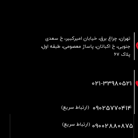
تهران، چراغ برق، خیابان امیرکبیر، خ سعدی
جنوبی، خ اکباتان، پاساژ معصومی، طبقه اول،
پلاک 67
021
-33980521
09025770414
(ارتباط سریع)
09002880875
(ارتباط سریع)