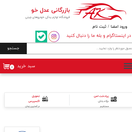
بازرگانی عدل خو
حساب کاربری من
فروشگاه لوازم یدکی خودروهای چینی
تغییر گذر واژه
ورود اعضا
/
ثبت نام
در اینستاگرام و بله ما را دنبال کنید
سفارشات
جستجو
خروج از حساب کاربری
سبد خرید
۰
تحویل
پرادخت امن
اکسپرس
درگاه بانکی
در کمترین زمان
مستقیم