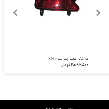
مه شکن عقب چپ لیفان X60
۲,۵۸۷,۵۰۰ تومان
پرسش های متداول