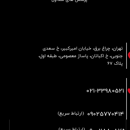
تهران، چراغ برق، خیابان امیرکبیر، خ سعدی
جنوبی، خ اکباتان، پاساژ معصومی، طبقه اول،
پلاک 67
021
-33980521
09025770414
(ارتباط سریع)
(ارتباط سریع)