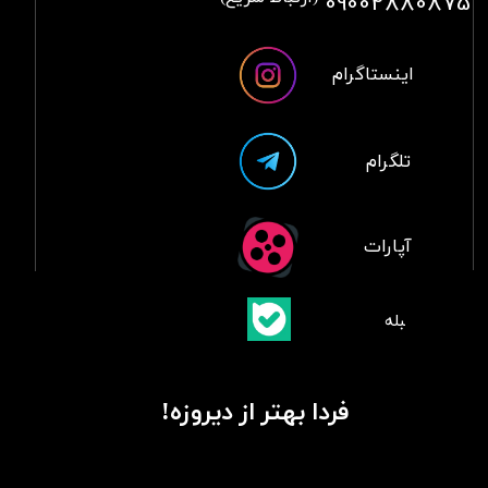
09002880875
اینستاگرام
تلگرام
آپارات
​بلبله
​​​​​​​بله
فردا بهتر از دیروزه!