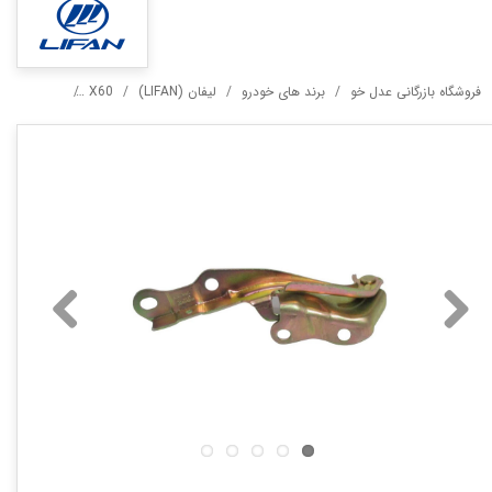
فروشگاه بازرگانی عدل خو
برند های خودرو
لیفان (LIFAN)
X60
لولا کاپوت را