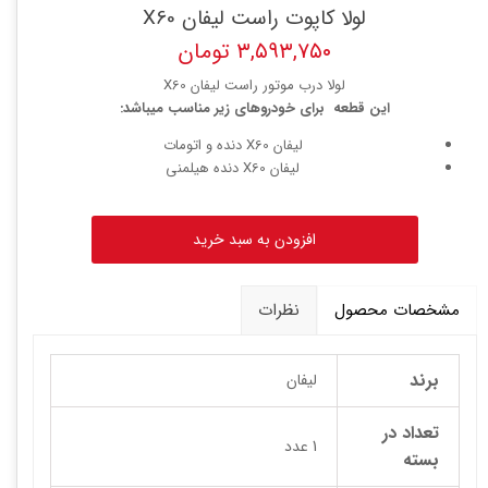
لولا کاپوت راست لیفان X60
۳,۵۹۳,۷۵۰ تومان
لولا درب موتور راست لیفان X60
این قطعه برای خودروهای زیر مناسب میباشد:
لیفان X60 دنده و اتومات
لیفان X60 دنده هیلمنی
افزودن به سبد خرید
مشخصات محصول
نظرات
برند
لیفان
تعداد در
1 عدد
بسته