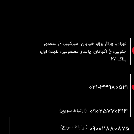
تهران، چراغ برق، خیابان امیرکبیر، خ سعدی
جنوبی، خ اکباتان، پاساژ معصومی، طبقه اول،
پلاک 67
021
-33980521
09025770414
(ارتباط سریع)
09002880875
(ارتباط سریع)