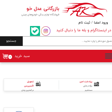
بازرگانی عدل خو
حساب کاربری من
فروشگاه لوازم یدکی خودروهای چینی
تغییر گذر واژه
ورود اعضا
/
ثبت نام
در اینستاگرام و بله ما را دنبال کنید
سفارشات
جستجو
خروج از حساب کاربری
سبد خرید
۰
تحویل
پرادخت امن
اکسپرس
درگاه بانکی
در کمترین زمان
مستقیم