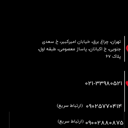
تهران، چراغ برق، خیابان امیرکبیر، خ سعدی
جنوبی، خ اکباتان، پاساژ معصومی، طبقه اول،
پلاک 67
021
-33980521
09025770414
(ارتباط سریع)
09002880875
(ارتباط سریع)