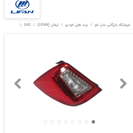
فروشگاه بازرگانی عدل خو
برند های خودرو
لیفان (LIFAN)
X60
خطر عقب چپ 