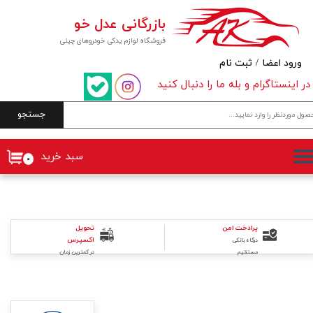
بازرگانی عدل خو
حساب کاربری من
فروشگاه لوازم یدکی خودروهای چینی
تغییر گذر واژه
ورود اعضا
/
ثبت نام
در اینستاگرام و بله ما را دنبال کنید
سفارشات
جستجو
خروج از حساب کاربری
سبد خرید
۰
تحویل
پرادخت امن
اکسپرس
درگاه بانکی
در کمترین زمان
مستقیم