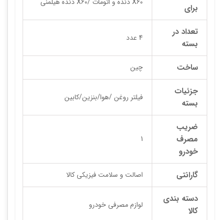
X60 دنده و اتومات /X60 دنده هیلمنی
برای
تعداد در
4 عدد
بسته
ساخت
چین
جزئیات
فیلتر روغن /هوا/بنزین/کابین
بسته
ضریب
مصرف
1
خودرو
گارانتی
اصالت و سلامت فیزیکی کالا
دسته بندی
لوازم مصرفی خودرو
کالا