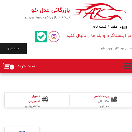
بازرگانی عدل خو
حساب کاربری من
فروشگاه لوازم یدکی خودروهای چینی
تغییر گذر واژه
ورود اعضا
/
ثبت نام
در اینستاگرام و بله ما را دنبال کنید
سفارشات
جستجو
خروج از حساب کاربری
سبد خرید
۰
تحویل
پرادخت امن
اکسپرس
درگاه بانکی
در کمترین زمان
مستقیم