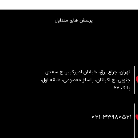
پرسش های متداول
تهران، چراغ برق، خیابان امیرکبیر، خ سعدی
جنوبی، خ اکباتان، پاساژ معصومی، طبقه اول،
پلاک 67
021
-33980521