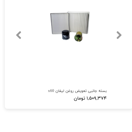
بسته جانبی تعویض روغن لیفان x60
۱,۵۰۹,۳۷۴ تومان