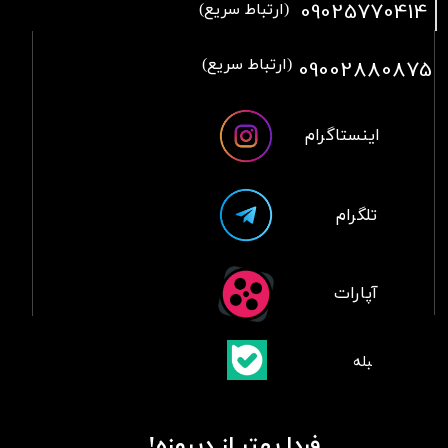
09025770414
(ارتباط سریع)
09002880875
(ارتباط سریع)
اینستاگرام
تلگرام
آپارات
​بلبله
​​​​​​​بله
فردا بهتر از دیروزه!