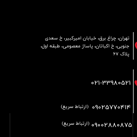
تهران، چراغ برق، خیابان امیرکبیر، خ سعدی
جنوبی، خ اکباتان، پاساژ معصومی، طبقه اول،
پلاک 67
021
-33980521
09025770414
(ارتباط سریع)
09002880875
(ارتباط سریع)