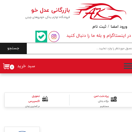
بازرگانی عدل خو
حساب کاربری من
فروشگاه لوازم یدکی خودروهای چینی
تغییر گذر واژه
ورود اعضا
/
ثبت نام
در اینستاگرام و بله ما را دنبال کنید
سفارشات
جستجو
خروج از حساب کاربری
سبد خرید
۰
تحویل
پرادخت امن
اکسپرس
درگاه بانکی
در کمترین زمان
مستقیم