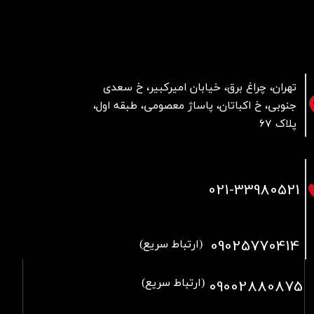
تهران، چراغ برق، خیابان امیرکبیر، خ سعدی
جنوبی، خ اکباتان، پاساژ معصومی، طبقه اول،
پلاک 67
021
-33980521
09025770414
(ارتباط سریع)
09002880875
(ارتباط سریع)