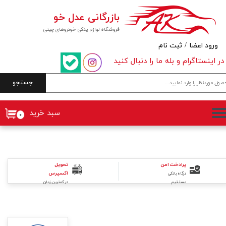
بازرگانی عدل خو
حساب کاربری من
فروشگاه لوازم یدکی خودروهای چینی
تغییر گذر واژه
ورود اعضا
/
ثبت نام
در اینستاگرام و بله ما را دنبال کنید
سفارشات
جستجو
خروج از حساب کاربری
سبد خرید
۰
تحویل
پرادخت امن
اکسپرس
درگاه بانکی
در کمترین زمان
مستقیم