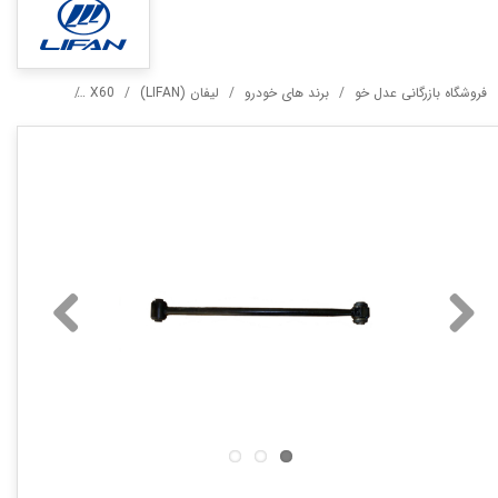
فروشگاه بازرگانی عدل خو
برند های خودرو
لیفان (LIFAN)
X60
میل تعادل عق