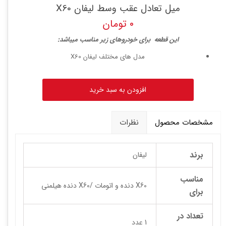
میل تعادل عقب وسط لیفان X60
۰ تومان
ا
ین قطعه برای خودروهای زیر مناسب میباشد:
مدل های مختلف لیفان X60
افزودن به سبد خرید
مشخصات محصول
نظرات
برند
لیفان
مناسب
X60 دنده و اتومات /X60 دنده هیلمنی
برای
تعداد در
1 عدد