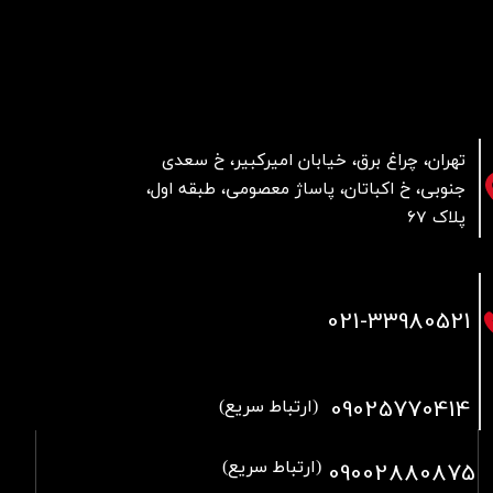
تهران، چراغ برق، خیابان امیرکبیر، خ سعدی
جنوبی، خ اکباتان، پاساژ معصومی، طبقه اول،
پلاک 67
021
-33980521
09025770414
(ارتباط سریع)
09002880875
(ارتباط سریع)