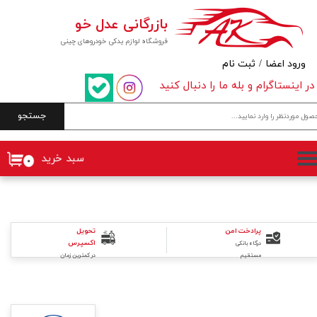
بازرگانی عدل خو
حساب کاربری من
فروشگاه لوازم یدکی خودروهای چینی
تغییر گذر واژه
ورود اعضا
/
ثبت نام
در اینستاگرام و بله ما را دنبال کنید
سفارشات
جستجو
خروج از حساب کاربری
سبد خرید
۰
تحویل
پرادخت امن
اکسپرس
درگاه بانکی
در کمترین زمان
مستقیم