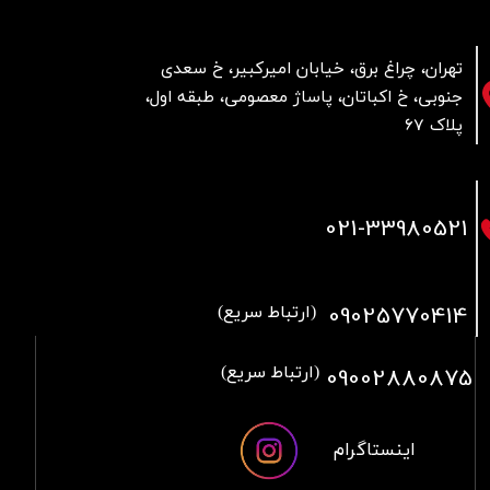
تهران، چراغ برق، خیابان امیرکبیر، خ سعدی
جنوبی، خ اکباتان، پاساژ معصومی، طبقه اول،
پلاک 67
021
-33980521
09025770414
(ارتباط سریع)
09002880875
(ارتباط سریع)
اینستاگرام