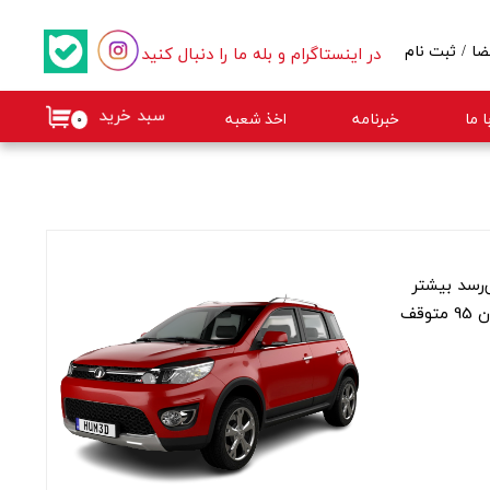
در اینستاگرام و بله ما را دنبال کنید
ضا
/
ثبت نام
کاربری من
سبد خرید
 ما
خبرنامه
اخذ شعبه
۰
گذر واژه
ات
از حساب کاربری
ی‌رسد بیشتر
به درد خانم‌ها می خورد، البته با کاهش تولید محصولات دیار خودرو در ایران، چندی پیش اعلام شد که تولید این مینی شاسی بلند در آبان 95 متوقف