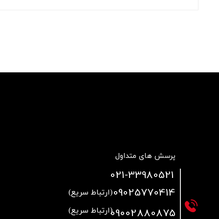
قالپاق، رینگ و لاستیک
اکسسوری, لوازم جانبی ,تزِیینات
پرسش های متداول
021
-33980521
09025770414
(ارتباط سریع)
09002880875
(ارتباط سریع)