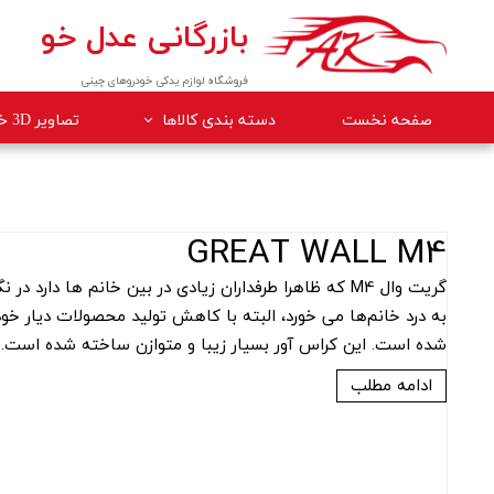
بازرگانی عدل خو
فروشگاه لوازم یدکی خودروهای چینی
صفحه نخست
دسته بندی کالاها
تصاویر 3D خودروها
لوازم داخلی خودرو
لوازم موتوری خودرو
GREAT WALL M4
جلوبندی
گریت وال M4 که ظاهرا طرفداران زیادی در بین خانم ها د
برقی
شده است. این کراس آور بسیار زیبا و متوازن ساخته شده است.
کلاچ و ترمز
بدنه
ادامه مطلب
گیربکس
لوازم مصرفی خودرو