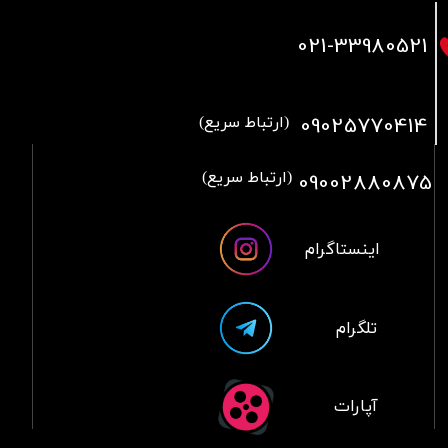
021
-33980521
09025770414
(ارتباط سریع)
09002880875
(ارتباط سریع)
اینستاگرام
تلگرام
آپارات