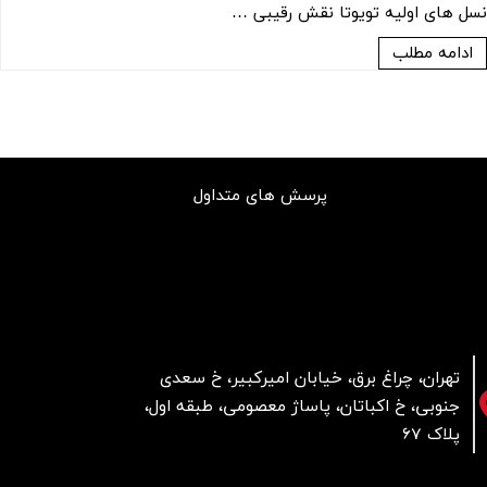
نسل های اولیه تویوتا نقش رقیبی …
ادامه مطلب
پرسش های متداول
تهران، چراغ برق، خیابان امیرکبیر، خ سعدی
جنوبی، خ اکباتان، پاساژ معصومی، طبقه اول،
پلاک 67