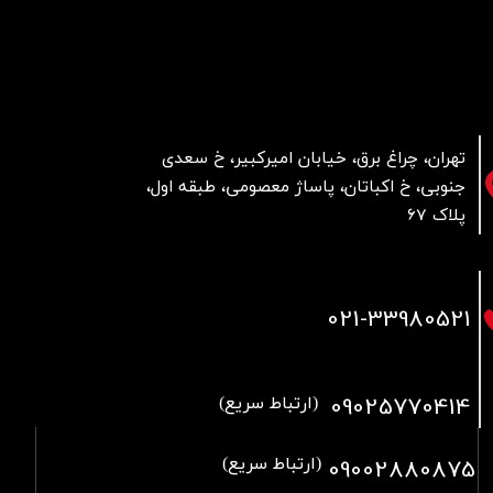
تهران، چراغ برق، خیابان امیرکبیر، خ سعدی
جنوبی، خ اکباتان، پاساژ معصومی، طبقه اول،
پلاک 67
021
-33980521
09025770414
(ارتباط سریع)
09002880875
(ارتباط سریع)