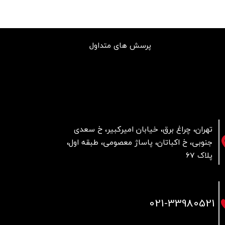
پرسش های متداول
تهران، چراغ برق، خیابان امیرکبیر، خ سعدی
جنوبی، خ اکباتان، پاساژ معصومی، طبقه اول،
پلاک 67
021
-33980521