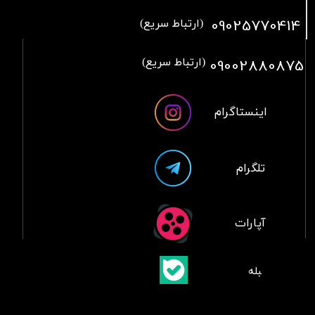
09025770414
(ارتباط سریع)
09002880875
(ارتباط سریع)
اینستاگرام
تلگرام
آپارات
​بلبله
​​​​​​​بله