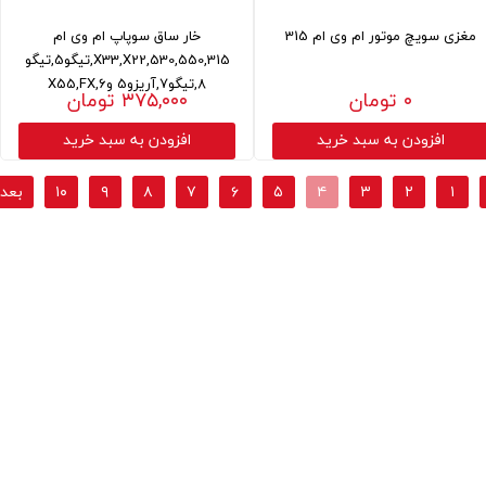
مغزی سویچ موتور ام وی ام 315
خار ساق سوپاپ ام وی ام
530,550,315,X33,X22,تیگو5,تیگو
8,تیگو7,آریزو5 و6,X55,FX
۰ تومان
۳۷۵,۰۰۰ تومان
افزودن به سبد خرید
افزودن به سبد خرید
۱
۲
۳
۴
۵
۶
۷
۸
۹
۱۰
بعد