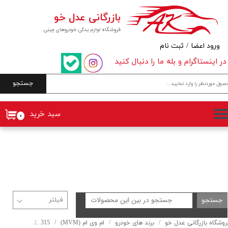
بازرگانی عدل خو
حساب کاربری من
فروشگاه لوازم یدکی خودروهای چینی
تغییر گذر واژه
ورود اعضا
/
ثبت نام
در اینستاگرام و بله ما را دنبال کنید
سفارشات
جستجو
خروج از حساب کاربری
سبد خرید
۰
جستجو
روشگاه بازرگانی عدل خو
برند های خودرو
ام وی ام (MVM)
315
315 هاچبک (نیو)