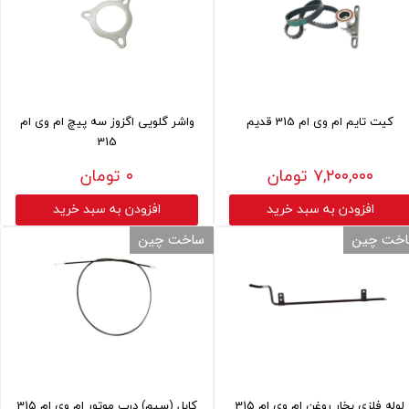
کیت تایم ام وی ام 315 قدیم
واشر گلویی اگزوز سه پیچ ام وی ام
315
۷,۲۰۰,۰۰۰ تومان
۰ تومان
افزودن به سبد خرید
افزودن به سبد خرید
خت چین
ساخت چین
لوله فلزی بخار روغن ام وی ام 315
کابل (سیم) درب موتور ام وی ام 315