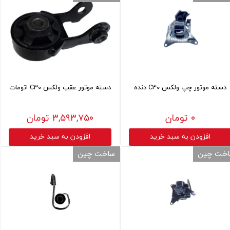
دسته موتور چپ ولکس C30 دنده
دسته موتور عقب ولکس C30 اتومات
۰ تومان
۳,۵۹۳,۷۵۰ تومان
افزودن به سبد خرید
افزودن به سبد خرید
خت چین
ساخت چین