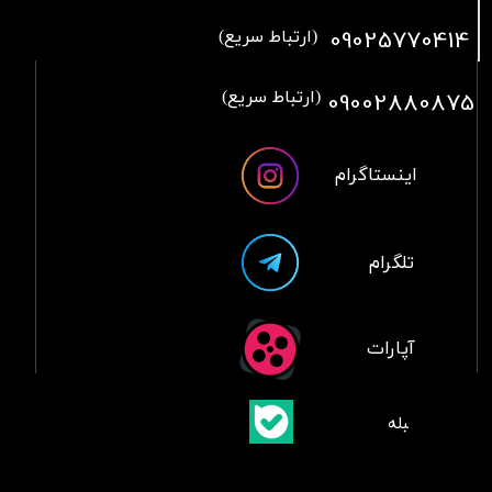
09025770414
(ارتباط سریع)
09002880875
(ارتباط سریع)
اینستاگرام
تلگرام
آپارات
​بلبله
​​​​​​​بله