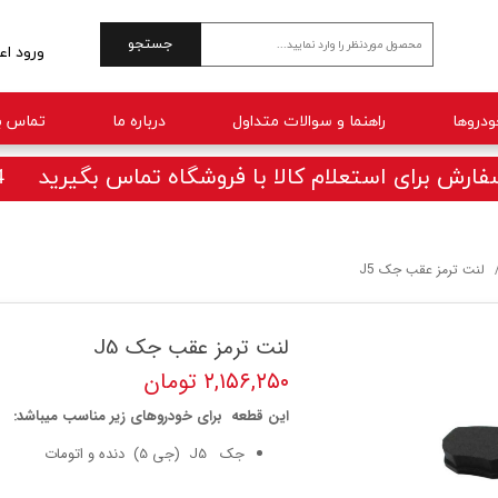
جستجو
ورود اع
حساب 
راهنما و سوالات متداول
درباره ما
تماس با
تغییر 
سفارش
ارش برای استعلام کالا با فروشگاه تماس بگیرید 09025770414
خروج 
لنت ترمز عقب جک J5
لنت ترمز عقب جک J5
۲,۱۵۶,۲۵۰ تومان
این قطعه برای خودروهای زیر مناسب میباشد:
جک J5 (جی 5) دنده و اتومات