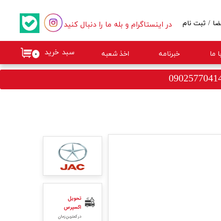
در اینستاگرام و بله ما را دنبال کنید
ضا
/
ثبت نام
کاربری من
سبد خرید
 ما
خبرنامه
اخذ شعبه
۰
گذر واژه
ات
از حساب کاربری
تحویل
اکسپرس
در کمترین زمان