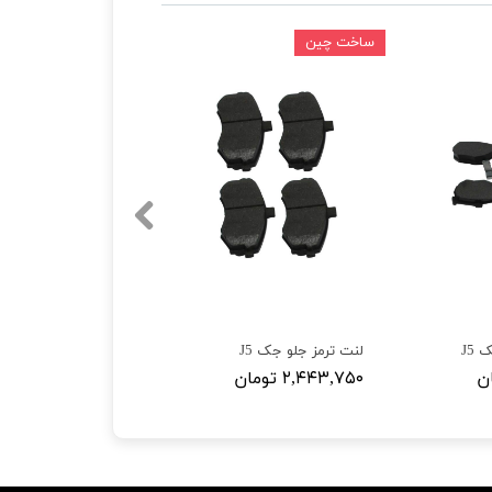
ساخت چین
J5
لنت ترمز جلو جک J5
۲,۴۴۳,۷۵۰ تومان