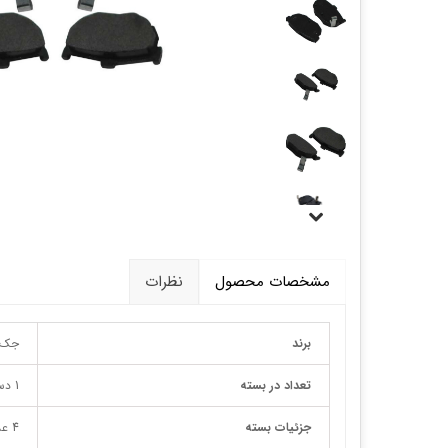
قالپاق، رینگ و لاستیک
اکسسوری, لوازم جانبی ,تزِیینات
مشخصات محصول
نظرات
برند
جک
تعداد در بسته
1 دست
جزئیات بسته
4 عدد