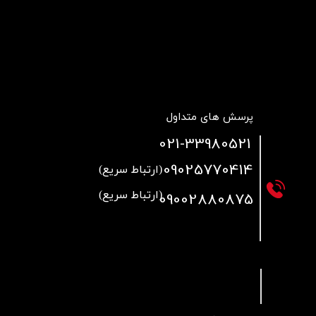
پرسش های متداول
021
-33980521
09025770414
(ارتباط سریع)
09002880875
(ارتباط سریع)