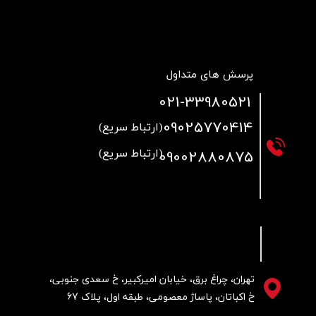
پرسش های متداول
021
-33980521
09025770414
(ارتباط سریع)
09002880875
(ارتباط سریع)
تهران، چراغ برق، خیابان امیرکبیر، خ سعدی جنوبی،
خ اکباتان، پاساژ معصومی، طبقه اول، پلاک 67