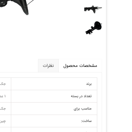
قالپاق، رینگ و لاستیک
اکسسوری, لوازم جانبی ,تزِیینات
مشخصات محصول
نظرات
برند
جک
تعداد در بسته
1 عدد
مناسب برای
جک J5 دنده و اتو
ساخت:
چین