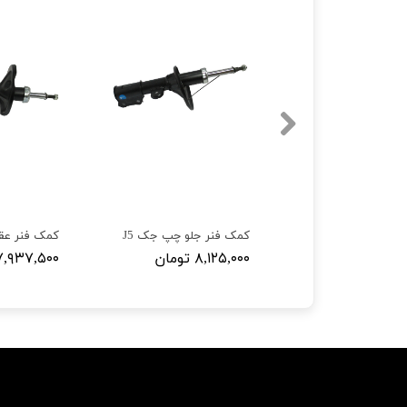
ر جلو راست جک J5
کمک فنر جلو چپ جک J5
کمک فنر عق
تومان
۸,۱۲۵,۰۰۰ تومان
۷,۹۳۷,۵۰۰ توما