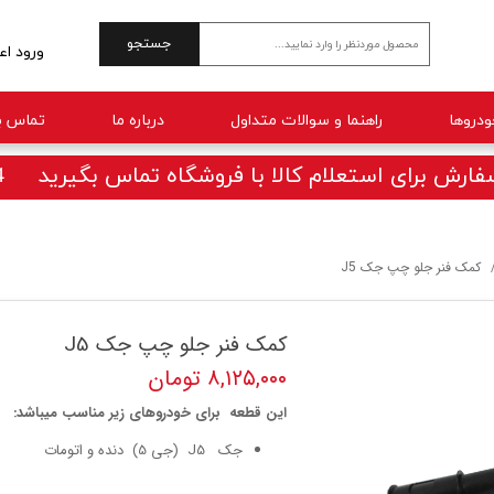
جستجو
ورود اع
حساب 
راهنما و سوالات متداول
درباره ما
تماس با
تغییر 
سفارش
ارش برای استعلام کالا با فروشگاه تماس بگیرید 09025770414
خروج 
کمک فنر جلو چپ جک J5
کمک فنر جلو چپ جک J5
۸,۱۲۵,۰۰۰ تومان
این قطعه برای خودروهای زیر مناسب میباشد:
جک J5 (جی 5) دنده و اتومات