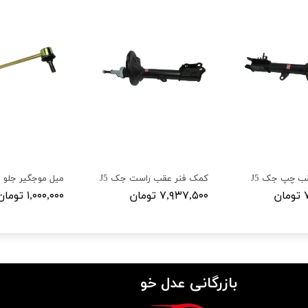
ب چپ جک J5
کمک فنر عقب راست جک J5
میل موجگیر جلو جک 
ن
۷,۹۳۷,۵۰۰ تومان
۱,۰۰۰,۰۰۰ تومان
بازرگانی عدل خو