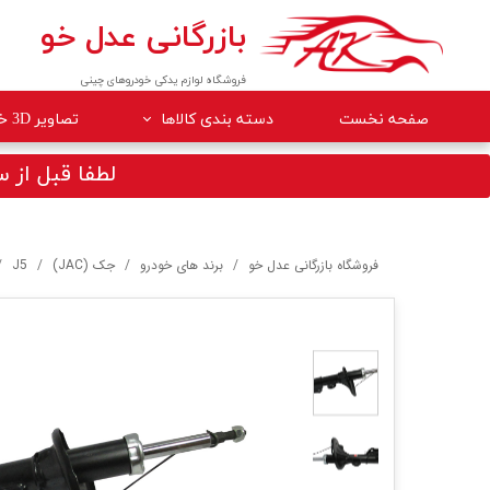
بازرگانی عدل خو
فروشگاه لوازم یدکی خودروهای چینی
صفحه نخست
دسته بندی کالاها
تصاویر 3D خودروها
لوازم داخلی خودرو
لطفا قبل از سف
لوازم موتوری خودرو
جلوبندی
فروشگاه بازرگانی عدل خو
برند های خودرو
جک (JAC)
J5
برقی
کلاچ و ترمز
بدنه
گیربکس
لوازم مصرفی خودرو