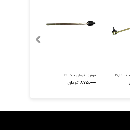
J5,J3
قرقری فرمان جک J5
۸۷۵,۰۰۰ تومان