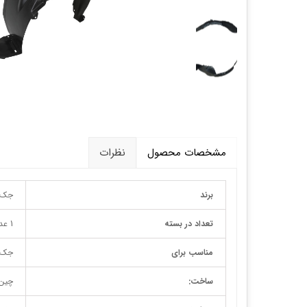
قالپاق، رینگ و لاستیک
اکسسوری, لوازم جانبی ,تزِیینات
مشخصات محصول
نظرات
برند
جک
تعداد در بسته
1 عدد
مناسب برای
جک J5 دنده و اتو
ساخت:
چین