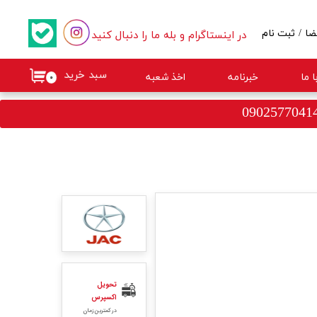
در اینستاگرام و بله ما را دنبال کنید
ضا
/
ثبت نام
کاربری من
سبد خرید
 ما
خبرنامه
اخذ شعبه
۰
گذر واژه
ات
از حساب کاربری
تحویل
اکسپرس
در کمترین زمان