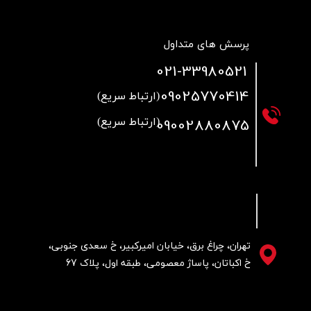
پرسش های متداول
021
-33980521
09025770414
(ارتباط سریع)
09002880875
(ارتباط سریع)
تهران، چراغ برق، خیابان امیرکبیر، خ سعدی جنوبی،
خ اکباتان، پاساژ معصومی، طبقه اول، پلاک 67