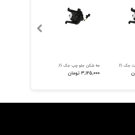
 جک J5
مه شکن جلو چپ جک J5
۳,۱۲۵,۰۰۰ تومان