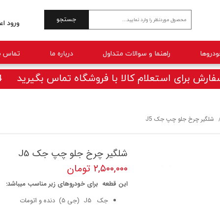
جستجو
ورود اع
حساب 
راهنما و سوالات متداول
درباره ما
تماس با
تغییر 
سفارش
ارش برای استعلام کالا با فروشگاه تماس بگیرید 09025770414
خروج 
شلگیر چرخ جلو چپ جک J5
شلگیر چرخ جلو چپ جک J5
۲,۵۰۰,۰۰۰ تومان
این قطعه برای خودروهای زیر مناسب میباشد:
جک J5 (جی 5) دنده و اتومات